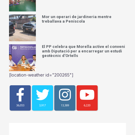
Mor un operari de jardineria mentre
treballava a Peníscola
El PP celebra que Morella active el conveni
amb Diputació per a encarregar un estudi
geotècnic d’Ortells
[location-weather id="200265"]
36,053
3,917
13,389
6,220