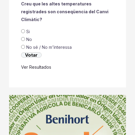
Creu que les altes temperatures
registrades son conseqüencia del Canvi
Climàtic?
Si
No
No sé / No m'ìnteressa
Ver Resultados