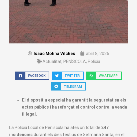
Isaac Molina Vilches
abril 8, 2026
Actualitat
,
PENÍSCOLA
,
Policía
FACEBOOK
TWITTER
WHATSAPP
TELEGRAM
El dispositiu especial ha garantit la seguretat en els
actes públics i ha reforçat el control contra la venda
il·legal.
La Policia Local de Peníscola ha atés un total de
247
incidències
durant els dies festius de Setmana Santa, en el