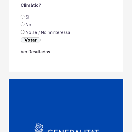
Climàtic?
Si
No
No sé / No m'ìnteressa
Ver Resultados