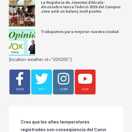
La Regidoria de Joventut d’Alcalà-
Alcossebre tanca l’edició 2026 del Campus
Jove amb un balanç molt positiu
Trabajamos para mejorar nuestra ciudad
[location-weather id="200265"]
36,053
3,917
13,389
6,220
Creu que les altes temperatures
registrades son conseqüencia del Canvi