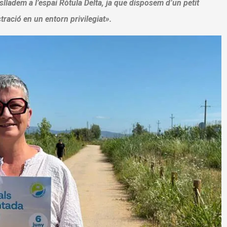
lladem a l’espai Ròtula Delta, ja que disposem d’un petit
ració en un entorn privilegiat».