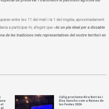
especial de preservar i transmetre el patrimoni agrícola del
uparan entre les 11 del matí i la 1 del migdia, aproximadament.
ania a participar-hi, afegint que «
és un pla ideal per a dissabte
na de les tradicions més representatives del nostre territori en
s
Càlig proclama Kira Borrás i
’una
Elsa Sancho com a Reines de
 el
les Festes 2026
ral