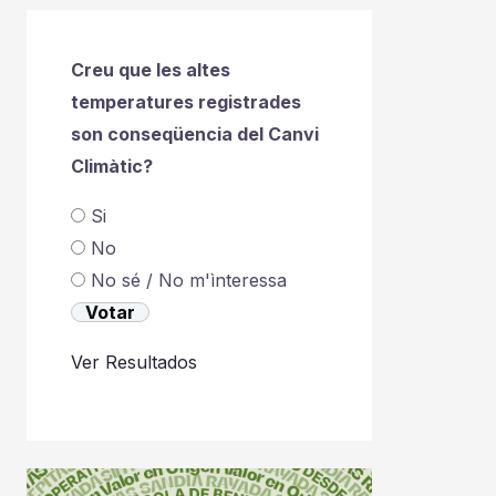
Creu que les altes
temperatures registrades
son conseqüencia del Canvi
Climàtic?
Si
No
No sé / No m'ìnteressa
Ver Resultados