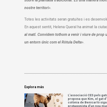
sobre la plantada tradicional. És una manera molt 
nostre territori
».
Totes les activitats seran gratuïtes i es desenvol
En aquest sentit, Helena Queral ha animat la ciutad
al matí. Convidem tothom a venir i viure de prop u
un entorn únic com el Ròtula Delta
».
Explora más
L’associació CES pels gat
proposa que Kim, el gat d
colònia de Benicarló siga
protagonista d’un nou mu