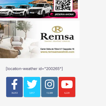
[location-weather id="200265"]
36,053
3,917
13,389
6,220