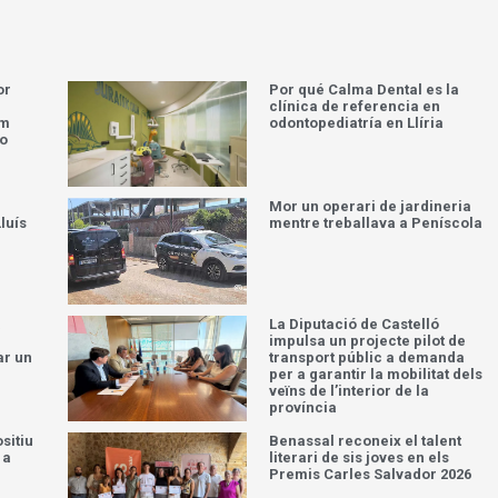
or
Por qué Calma Dental es la
clínica de referencia en
om
odontopediatría en Llíria
do
Mor un operari de jardineria
luís
mentre treballava a Peníscola
a
La Diputació de Castelló
impulsa un projecte pilot de
ar un
transport públic a demanda
per a garantir la mobilitat dels
veïns de l’interior de la
província
sitiu
Benassal reconeix el talent
 a
literari de sis joves en els
Premis Carles Salvador 2026