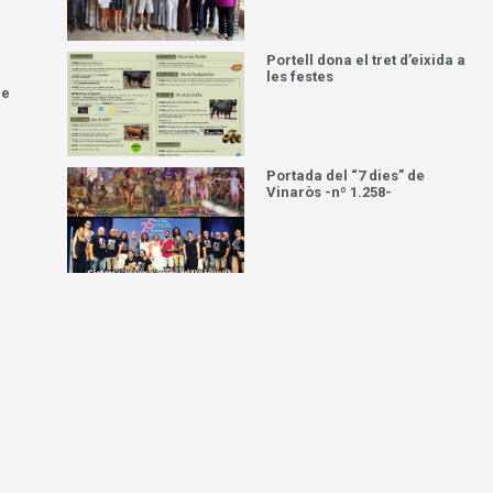
Portell dona el tret d’eixida a
les festes
de
Portada del “7 dies” de
Vinaròs -nº 1.258-