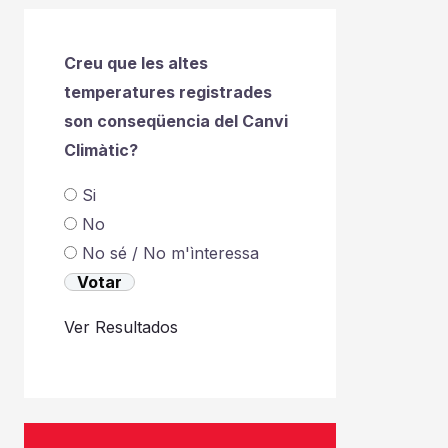
Creu que les altes
temperatures registrades
son conseqüencia del Canvi
Climàtic?
Si
No
No sé / No m'ìnteressa
Ver Resultados