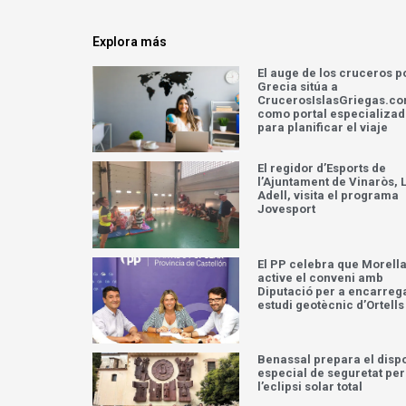
Explora más
El auge de los cruceros p
Grecia sitúa a
CrucerosIslasGriegas.c
como portal especializa
para planificar el viaje
El regidor d’Esports de
l’Ajuntament de Vinaròs, L
Adell, visita el programa
Jovesport
El PP celebra que Morell
active el conveni amb
Diputació per a encarreg
estudi geotècnic d’Ortells
Benassal prepara el dispo
especial de seguretat per
l’eclipsi solar total