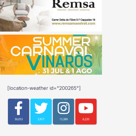
[location-weather id="200265"]
36,053
3,917
13,389
6,220