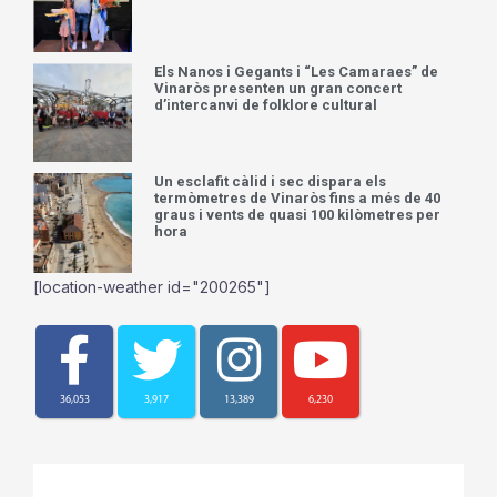
Els Nanos i Gegants i “Les Camaraes” de
Vinaròs presenten un gran concert
d’intercanvi de folklore cultural
Un esclafit càlid i sec dispara els
termòmetres de Vinaròs fins a més de 40
graus i vents de quasi 100 kilòmetres per
hora
[location-weather id="200265"]
36,053
3,917
13,389
6,230