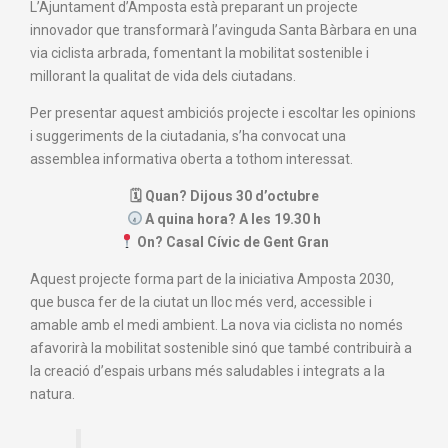
L’Ajuntament d’Amposta està preparant un projecte
innovador que transformarà l’avinguda Santa Bàrbara en una
via ciclista arbrada, fomentant la mobilitat sostenible i
millorant la qualitat de vida dels ciutadans.
Per presentar aquest ambiciós projecte i escoltar les opinions
i suggeriments de la ciutadania, s’ha convocat una
assemblea informativa oberta a tothom interessat.
🗓 Quan? Dijous 30 d’octubre
A quina hora? A les 19.30 h
On? Casal Cívic de Gent Gran
Aquest projecte forma part de la iniciativa Amposta 2030,
que busca fer de la ciutat un lloc més verd, accessible i
amable amb el medi ambient. La nova via ciclista no només
afavorirà la mobilitat sostenible sinó que també contribuirà a
la creació d’espais urbans més saludables i integrats a la
natura.