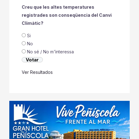
Creu que les altes temperatures
registrades son conseqüencia del Canvi
Climàtic?
Si
No
No sé / No m'ìnteressa
Ver Resultados