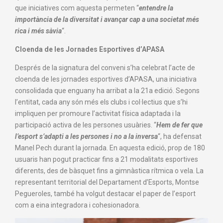
que iniciatives com aquesta permeten “
entendre la
importància de la diversitat i avançar cap a una societat més
rica i més sàvia
“.
Cloenda de les Jornades Esportives d’APASA
Després de la signatura del conveni s’ha celebrat l’acte de
cloenda de les jornades esportives d’APASA, una iniciativa
consolidada que enguany ha arribat a la 21a edició. Segons
l’entitat, cada any són més els clubs i col·lectius que s’hi
impliquen per promoure l’activitat física adaptada i la
participació activa de les persones usuàries. “
Hem de fer que
l’esport s’adapti a les persones i no a la inversa
“, ha defensat
Manel Pech durant la jornada. En aquesta edició, prop de 180
usuaris han pogut practicar fins a 21 modalitats esportives
diferents, des de bàsquet fins a gimnàstica rítmica o vela. La
representant territorial del Departament d’Esports, Montse
Pegueroles, també ha volgut destacar el paper de l’esport
com a eina integradora i cohesionadora.