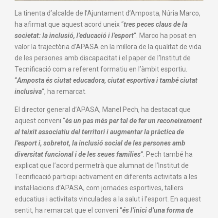
La tinenta d’alcalde de l’Ajuntament d’Amposta, Núria Marco,
ha afirmat que aquest acord uneix “
tres peces claus de la
societat: la inclusió, l’educació i l’esport
“. Marco ha posat en
valor la trajectòria d’APASA en la millora de la qualitat de vida
de les persones amb discapacitat i el paper de l’Institut de
Tecnificació com a referent formatiu en l’àmbit esportiu.
“
Amposta és ciutat educadora, ciutat esportiva i també ciutat
inclusiva
“, ha remarcat.
El director general d’APASA, Manel Pech, ha destacat que
aquest conveni “
és un pas més per tal de fer un reconeixement
al teixit associatiu del territori i augmentar la pràctica de
l’esport i, sobretot, la inclusió social de les persones amb
diversitat funcional i de les seues famílies
“. Pech també ha
explicat que l’acord permetrà que alumnat de l’Institut de
Tecnificació participi activament en diferents activitats a les
instal·lacions d’APASA, com jornades esportives, tallers
educatius i activitats vinculades a la salut i l’esport. En aquest
sentit, ha remarcat que el conveni “
és l’inici d’una forma de