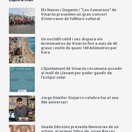
Els Nanos i Gegants i “Les Camaraes” de
Vinaròs presenten un gran concert
d’intercanvi de folklore cultural
Un esclafit càlid i sec dispara els
termòmetres de Vinaròs fins a més de 40
graus i vents de quasi 100 kilòmetres per
hora
L’Ajuntament de Vinaròs recomana accedir
al moll de Llevant per poder gaudir de
l’eclipsi solar
Jorge Esteller Guijarro celebra hui el seu
36é aniversari
Onada Edicions presenta Memorias de un
artista, el primer llibre de Jorge Borrás