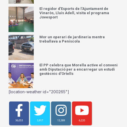
El regidor d’Esports de l’Ajuntament de
Vinaròs, Lluís Adell, visita el programa
Jovesport
Mor un operari de jardineria mentre
treballava a Peníscola
El PP celebra que Morella active el conveni
amb Diputació per a encarregar un estudi
geotècnic d’Ortells
[location-weather id="200265"]
36,053
3,917
13,389
6,220