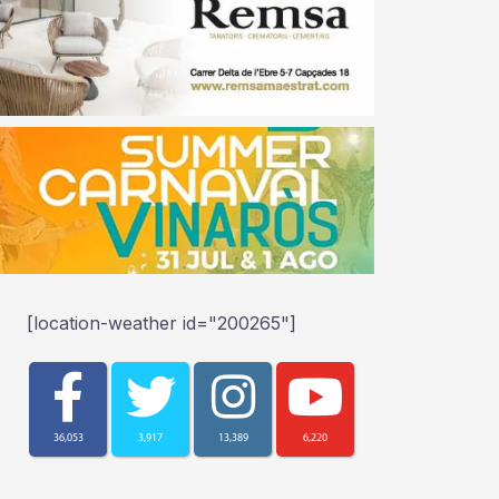
[location-weather id="200265"]
36,053
3,917
13,389
6,220