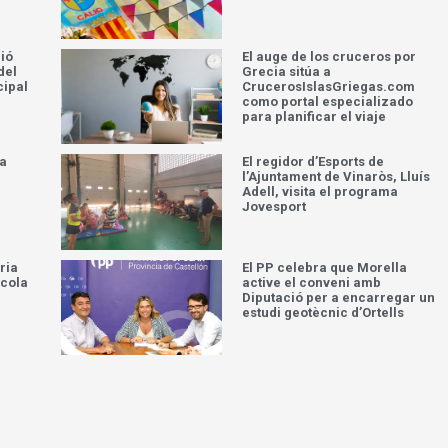
ció
El auge de los cruceros por
del
Grecia sitúa a
cipal
CrucerosIslasGriegas.com
como portal especializado
para planificar el viaje
la
El regidor d’Esports de
l’Ajuntament de Vinaròs, Lluís
Adell, visita el programa
Jovesport
ria
El PP celebra que Morella
scola
active el conveni amb
Diputació per a encarregar un
estudi geotècnic d’Ortells