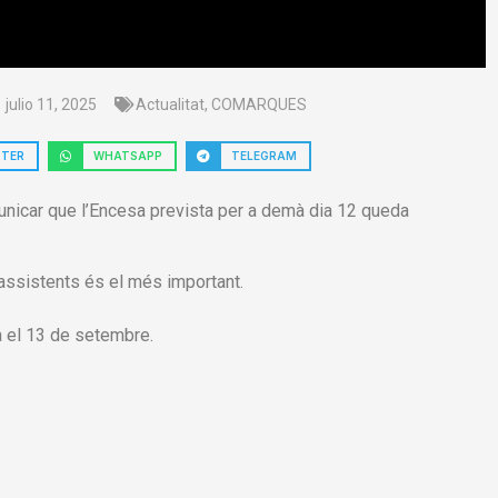
julio 11, 2025
Actualitat
,
COMARQUES
TTER
WHATSAPP
TELEGRAM
unicar que l’Encesa prevista per a demà dia 12 queda
 assistents és el més important.
à el 13 de setembre.