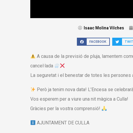
Isaac Molina Vilches
FACEBOOK
TWI
A causa de la previsió de pluja, lamentem com
cancel·lada
La seguretat i el benestar de totes les persones
Però ja tenim nova data! L’Encesa se celebrar
Vos esperem per a viure una nit màgica a Culla!
Gràcies per la vostra comprensió!
AJUNTAMENT DE CULLA