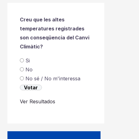
Creu que les altes
temperatures registrades
son conseqüencia del Canvi
Climàtic?
Si
No
No sé / No m'ìnteressa
Ver Resultados