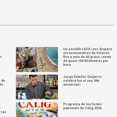
Un esclafit càlid i sec dispara
els termòmetres de Vinaròs
t
fins a més de 40 graus i vents
de quasi 100 kilòmetres per
hora
Jorge Esteller Guijarro
 de
celebra hui el seu 36é
de
aniversari
Programa de les festes
l
patronals de Càlig 2026
rrás