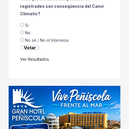
registrades son conseqüencia del Canvi
Climàtic?
Si
No
No sé / No m'ìnteressa
Ver Resultados