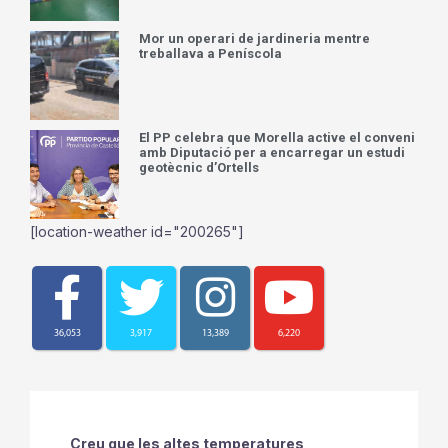
Mor un operari de jardineria mentre
treballava a Peníscola
El PP celebra que Morella active el conveni
amb Diputació per a encarregar un estudi
geotècnic d’Ortells
[location-weather id="200265"]
36,053
3,917
13,389
6,220
Creu que les altes temperatures