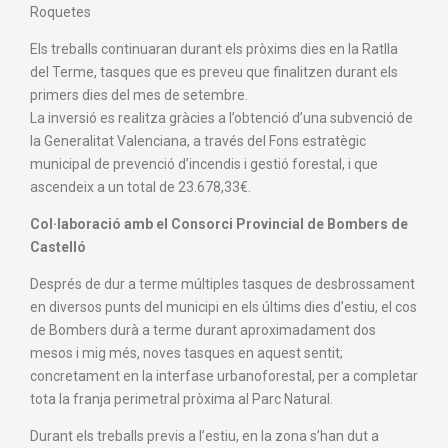
Roquetes
Els treballs continuaran durant els pròxims dies en la Ratlla
del Terme, tasques que es preveu que finalitzen durant els
primers dies del mes de setembre.
La inversió es realitza gràcies a l’obtenció d’una subvenció de
la Generalitat Valenciana, a través del Fons estratègic
municipal de prevenció d’incendis i gestió forestal, i que
ascendeix a un total de 23.678,33€.
Col·laboració amb el Consorci Provincial de Bombers de
Castelló
Després de dur a terme múltiples tasques de desbrossament
en diversos punts del municipi en els últims dies d’estiu, el cos
de Bombers durà a terme durant aproximadament dos
mesos i mig més, noves tasques en aquest sentit;
concretament en la interfase urbanoforestal, per a completar
tota la franja perimetral pròxima al Parc Natural.
Durant els treballs previs a l’estiu, en la zona s’han dut a