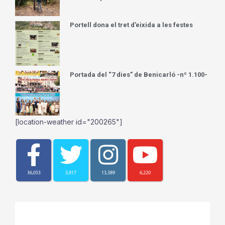
Portell dona el tret d’eixida a les festes
Portada del “7 dies” de Benicarló -nº 1.100-
[location-weather id="200265"]
36,053
3,917
13,389
6,220