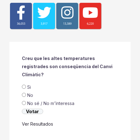
36,053
3,917
13,389
6,220
Creu que les altes temperatures
registrades son conseqüencia del Canvi
Climàtic?
Si
No
No sé / No m'ìnteressa
Ver Resultados