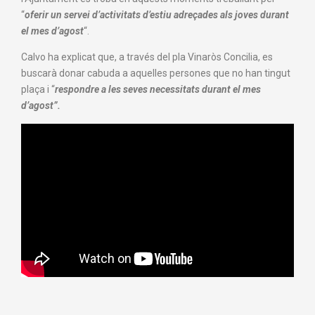
“
oferir un servei d’activitats d’estiu adreçades als joves durant
el mes d’agost
“.
Calvo ha explicat que, a través del pla Vinaròs Concilia, es
buscarà donar cabuda a aquelles persones que no han tingut
plaça i “
respondre a les seves necessitats durant el mes
d’agost”.