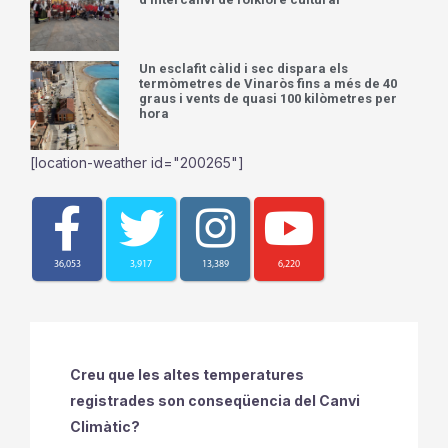
Un esclafit càlid i sec dispara els
termòmetres de Vinaròs fins a més de 40
graus i vents de quasi 100 kilòmetres per
hora
[location-weather id="200265"]
36,053
3,917
13,389
6,220
Creu que les altes temperatures
registrades son conseqüencia del Canvi
Climàtic?