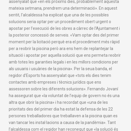
assenyalat que «en els pròxims dies, probablement aquesta
mateixa setmana, prendrem una determinació». En aquest
sentit, l’alcaldessa ha explicat que una de les possibles
solucions seria optar per un procediment obert urgent o
apostar per l’execució de les obres a càrrec de l’Ajuntament i
la posterior concessió de serveis. «Vam optar des del primer
moment per la licitació perquè era el procediment més ràpid
per a reobrir la piscina però ara ens hem de replantejar la
situació i apostar per aquella solució que ens permeta reobrir
amb totes les garanties legals i en les millors condicions per
als usuaris i usuàries de la piscina». Per la seua banda, el
regidor d’Esports ha assenyalat que «tots els dies tenim
contactes amb empreses i tècnics jurídics que ens
assessoren sobre les diferents solucions». Fernando Jovaní
ha assegurat que «la voluntat de l’equip de govern no és una
altra que obrir la piscina» i ha recordat que «una de les
prioritats des del primer dia ha estat la defensa de les 22
persones treballadores que treballaven a la piscina quan es
van tancar les instal·lacions a causa de la pandèmia». Tant
l’alcaldessa com el regidor han reconegut que «la solució és