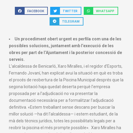
FACEBOOK
TWITTER
WHATSAPP
TELEGRAM
Un procediment obert urgent es perfila com una de les
possibles solucions, juntament amb l’execució de les
obres per part de l’Ajuntament i la posterior concessió de
serveis.
L’alcaldessa de Benicarló, Xaro Miralles, i el regidor d’Esports,
Fernando Jovaní, han explicat avui la situació en què es troba
el procés de reobertura de la Piscina Municipal després que la
segona licitació haja quedat deserta perquè l’empresa
proposada per a l’adjudicació no va presentar la
documentació necessària per a formalitzar l’adjudicació
definitiva. «Estem treballant sense descans per buscar la
millor solució —ha dit l’alcaldessa— i estem estudiant, de la
mà dels tècnics jurídics, totes les possibilitats legals per a
reobrir la piscina el més prompte possible». Xaro Miralles ha