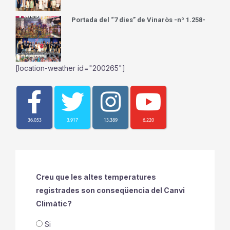
Portada del “7 dies” de Vinaròs -nº 1.258-
[location-weather id="200265"]
36,053
3,917
13,389
6,220
Creu que les altes temperatures
registrades son conseqüencia del Canvi
Climàtic?
Si