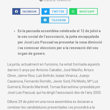
FACEBOOK
TWITTER
WHATSAPP
TELEGRAM
En la passada assemblea celebrada el 12 de juliol a
la seu social de l’associació, la junta encapçalada
per José Luis Pascual va presentar la seua dimissió
i va convocar eleccions per a la renovació del seu
òrgan de govern.
La junta, actualment en funcions, ha estat formada aquests
darrers 5 anys per Antonio Caballer, José Mariño, Arturo
Oliver, Jaime Rios, Luís Beltrán, Isaías Vinaroz, Juanjo
Casanova, Fernando Romillo, Javier Sorlí, Pili Molés, Mª Luz
Guimerà, Ricardo Martinell, Tomas Barrachina i presidida per
José Luis Pascual, qui ha dirigit l’associació des de l’any 2005.
Dilluns 29 de juliol en una nova assemblea es donaran a
conéixer les candidatures presentades i es procedirà a la