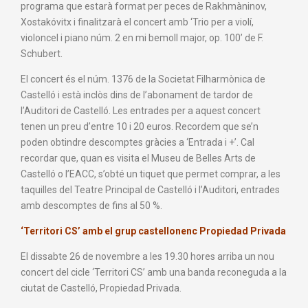
programa que estarà format per peces de Rakhmàninov,
Xostakóvitx i finalitzarà el concert amb ‘Trio per a violí,
violoncel i piano núm. 2 en mi bemoll major, op. 100’ de F.
Schubert.
El concert és el núm. 1376 de la Societat Filharmònica de
Castelló i està inclòs dins de l’abonament de tardor de
l’Auditori de Castelló. Les entrades per a aquest concert
tenen un preu d’entre 10 i 20 euros. Recordem que se’n
poden obtindre descomptes gràcies a ‘Entrada i +’. Cal
recordar que, quan es visita el Museu de Belles Arts de
Castelló o l’EACC, s’obté un tiquet que permet comprar, a les
taquilles del Teatre Principal de Castelló i l’Auditori, entrades
amb descomptes de fins al 50 %.
‘Territori CS’ amb el grup castellonenc Propiedad Privada
El dissabte 26 de novembre a les 19.30 hores arriba un nou
concert del cicle ‘Territori CS’ amb una banda reconeguda a la
ciutat de Castelló, Propiedad Privada.