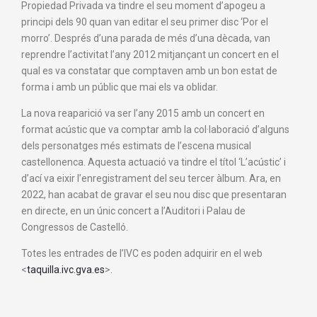
Propiedad Privada va tindre el seu moment d’apogeu a
principi dels 90 quan van editar el seu primer disc ‘Por el
morro’. Després d’una parada de més d’una dècada, van
reprendre l’activitat l’any 2012 mitjançant un concert en el
qual es va constatar que comptaven amb un bon estat de
forma i amb un públic que mai els va oblidar.
La nova reaparició va ser l’any 2015 amb un concert en
format acústic que va comptar amb la col·laboració d’alguns
dels personatges més estimats de l’escena musical
castellonenca. Aquesta actuació va tindre el títol ‘L’acústic’ i
d’ací va eixir l’enregistrament del seu tercer àlbum. Ara, en
2022, han acabat de gravar el seu nou disc que presentaran
en directe, en un únic concert a l’Auditori i Palau de
Congressos de Castelló.
Totes les entrades de l’IVC es poden adquirir en el web
<
taquilla.ivc.gva.es
>.