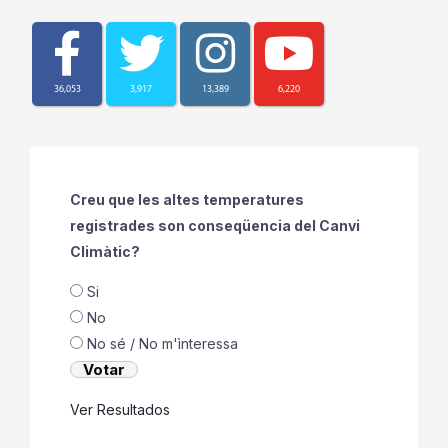
36,053
3,917
13,389
6,220
Creu que les altes temperatures
registrades son conseqüencia del Canvi
Climàtic?
Si
No
No sé / No m'ìnteressa
Ver Resultados