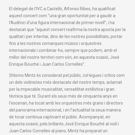
El delegat de l’IVC a Castelló, Alfonso Ribes, ha qualificat
aquest concert com “una gran oportunitat per a gaudir a
l’Auditori d’una figura internacional de primer nivell”, i ha
destacat que “aquest concert reafirma la nostra aposta per la
qualitat i per intentar, dins de les nostres possibilitats, portar
fins a les nostres comarques músics i orquestres
internacionals i combinar-ho, sempre que podem, amb el
millor del nostre territori com són, en aquesta ocasió, José
Enrique Bouché i Juan Carlos Cornelles”.
Shlomo Mintz és considerat pel públic, col·legues i crítics com
un dels violinistes més destacats del nostre temps, aclamat
per la impecable musicalitat, versatilitat estilística i gran
tècnica que té. Durant els seus més de cinquanta anys en
l’escenari, ha tocat amb les orquestres més grans i directors
del panorama internacional, i en l’actualitat la seua manera
de tocar continua captivant el públic. Acompanyat, en
aquesta ocasió, pels brillants José Enrique Bouché al violí i
Juan Carlos Cornelles al piano, Mintz ha preparat un