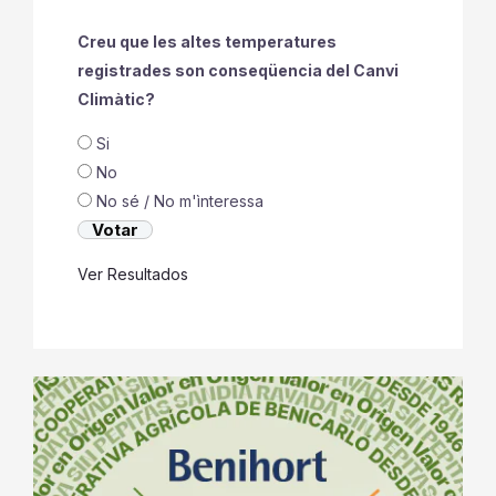
Creu que les altes temperatures
registrades son conseqüencia del Canvi
Climàtic?
Si
No
No sé / No m'ìnteressa
Ver Resultados