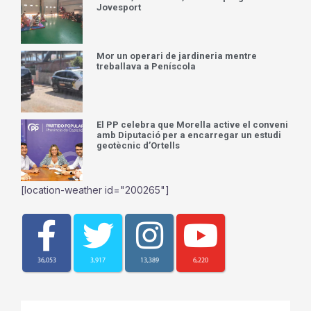
Jovesport
Mor un operari de jardineria mentre
treballava a Peníscola
El PP celebra que Morella active el conveni
amb Diputació per a encarregar un estudi
geotècnic d’Ortells
[location-weather id="200265"]
36,053
3,917
13,389
6,220