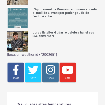
L’Ajuntament de Vinaròs recomana accedir
al moll de Llevant per poder gaudir de
l’eclipsi solar
Jorge Esteller Guijarro celebra hui el seu
36é aniversari
[location-weather id="200265"]
36,053
3,917
13,389
6,220
Creu que les altes temperatures