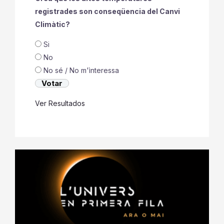
registrades son conseqüencia del Canvi
Climàtic?
Si
No
No sé / No m'ìnteressa
Ver Resultados