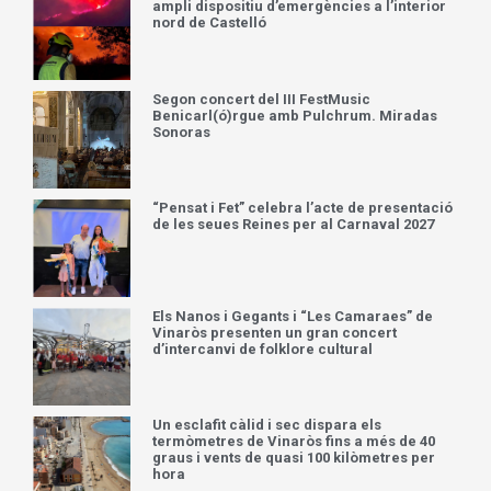
ampli dispositiu d’emergències a l’interior
nord de Castelló
Segon concert del III FestMusic
Benicarl(ó)rgue amb Pulchrum. Miradas
Sonoras
“Pensat i Fet” celebra l’acte de presentació
de les seues Reines per al Carnaval 2027
Els Nanos i Gegants i “Les Camaraes” de
Vinaròs presenten un gran concert
d’intercanvi de folklore cultural
Un esclafit càlid i sec dispara els
termòmetres de Vinaròs fins a més de 40
graus i vents de quasi 100 kilòmetres per
hora