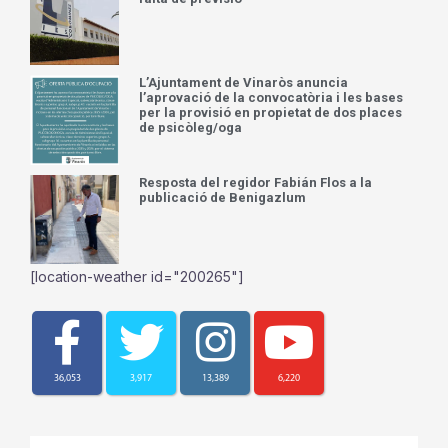
falta de previsió
L’Ajuntament de Vinaròs anuncia
l’aprovació de la convocatòria i les bases
per la provisió en propietat de dos places
de psicòleg/oga
Resposta del regidor Fabián Flos a la
publicació de Benigazlum
[location-weather id="200265"]
36,053
3,917
13,389
6,220