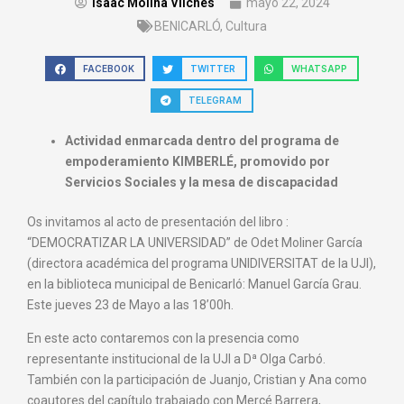
Isaac Molina Vilches
mayo 22, 2024
BENICARLÓ
,
Cultura
FACEBOOK
TWITTER
WHATSAPP
TELEGRAM
Actividad enmarcada dentro del programa de
empoderamiento KIMBERLÉ, promovido por
Servicios Sociales y la mesa de discapacidad
Os invitamos al acto de presentación del libro :
“DEMOCRATIZAR LA UNIVERSIDAD” de Odet Moliner García
(directora académica del programa UNIDIVERSITAT de la UJI),
en la biblioteca municipal de Benicarló: Manuel García Grau.
Este jueves 23 de Mayo a las 18’00h.
En este acto contaremos con la presencia como
representante institucional de la UJI a Dª Olga Carbó.
También con la participación de Juanjo, Cristian y Ana como
coautores del capítulo trabajado con Mercé Barrera,