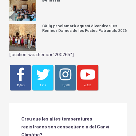
Benassal
Càlig proclamarà aquest divendres les
Reines i Dames de les Festes Patronals 2026
[location-weather id="200265"]
36,053
3,917
13,389
6,220
Creu que les altes temperatures
registrades son conseqüencia del Canvi
Climàtic?