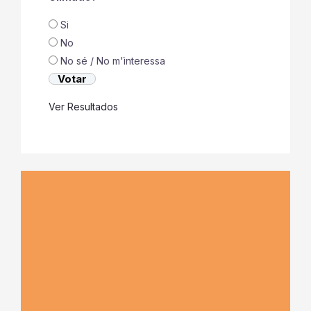
Si
No
No sé / No m'ìnteressa
Ver Resultados