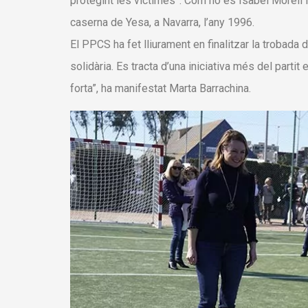
protegint les víctimes”. Com ho és Isabel Morell 
caserna de Yesa, a Navarra, l’any 1996.
El PPCS ha fet lliurament en finalitzar la trobada
solidària. Es tracta d’una iniciativa més del part
forta”, ha manifestat Marta Barrachina.