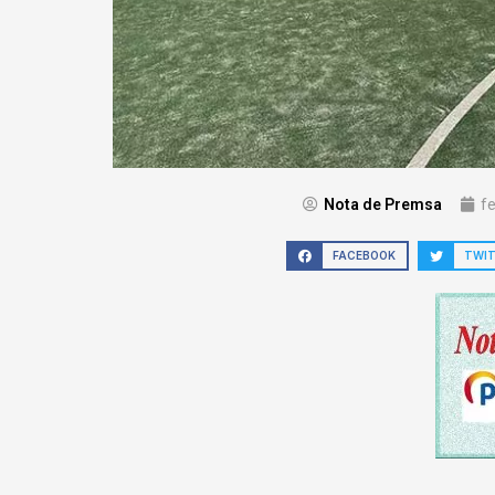
Nota de Premsa
f
FACEBOOK
TWI