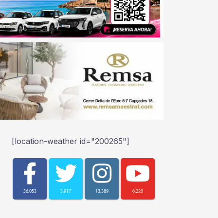
[location-weather id="200265"]
36,053
3,917
13,389
6,220