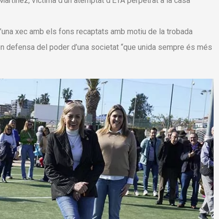
Martínez, víctima d’un atemptat d’ETA perpetrat a la casa
 d’una xec amb els fons recaptats amb motiu de la trobada
it en defensa del poder d’una societat “que unida sempre és més