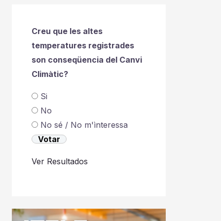
Creu que les altes
temperatures registrades
son conseqüencia del Canvi
Climàtic?
Si
No
No sé / No m'ìnteressa
Ver Resultados