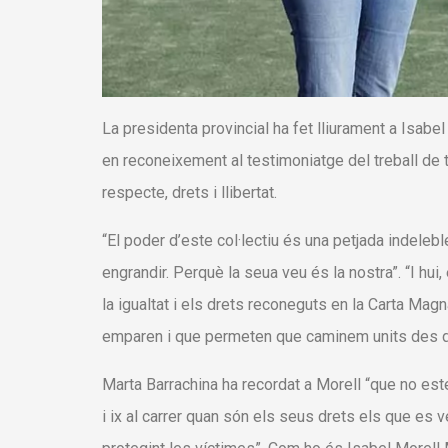
La presidenta provincial ha fet lliurament a Isabe
en reconeixement al testimoniatge del treball de 
respecte, drets i llibertat.
“El poder d’este col·lectiu és una petjada indeleb
engrandir. Perquè la seua veu és la nostra”. “I hui
la igualtat i els drets reconeguts en la Carta Mag
emparen i que permeten que caminem units des de
Marta Barrachina ha recordat a Morell “que no es
i ix al carrer quan són els seus drets els que es