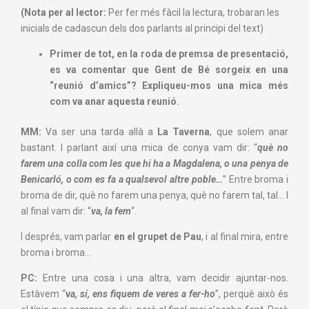
(Nota per al lector:
Per fer més fàcil la lectura, trobaran les
inicials de cadascun dels dos parlants al principi del text)
Primer de tot, en la roda de premsa de presentació,
es va comentar que Gent de Bé sorgeix en una
“reunió d’amics”? Expliqueu-mos una mica més
com va anar aquesta reunió.
MM:
Va ser una tarda allà a
La Taverna
, que solem anar
bastant. I parlant així una mica de conya vam dir: “
què no
farem una colla com les que hi ha a Magdalena, o una penya de
Benicarló, o com es fa a qualsevol altre poble…
” Entre broma i
broma de dir, què no farem una penya, què no farem tal, tal… I
al final vam dir: “
va, la fem
“.
I després, vam parlar
en el grupet de Pau
, i al final mira, entre
broma i broma…
PC:
Entre una cosa i una altra, vam decidir ajuntar-nos.
Estàvem “
v
a, sí, ens fiquem de veres a fer-ho
”, perquè això és