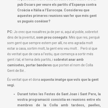
pub Oscars per veure els partits d’Espanya contra
Croàcia e Itàlia a l’Eurocopa. Considereu que
aquestes primeres reunions van fer que més gent
us pugués conèixer?
PC:
Jo crec que nosaltres ja de per si, aquí al poble, sobretot
dins de la joventut,
som prou coneguts
. Més que res, perquè
som gent que sempre estem per allí, no ens agrada molt
estar a casa, sortim molt, la gent ens veu molt… Però sí que
és veritat que de cara a l’estiu, que comença a sortir més
gent i tal, el tema dels partits, i
sobretot anar amb
camisetes, portar banderes
que porten el nom de Colla
Gent de Bé…
És veritat que et dona
aquesta imatge que vols que la gent
vegi.
Durant totes les Festes de Sant Joan i Sant Pere, la
vostra programació consistia en reunions entre els
membres de la Colla amb tardeos, paelles,