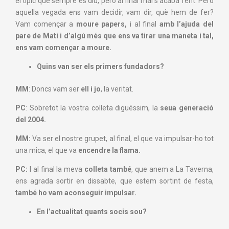
el típic que sempre es diu, però al final mai s’acaba fent. Però
aquella vegada ens vam decidir, vam dir, què hem de fer?
Vam començar a
moure papers,
i al final
amb l’ajuda del
pare de Mati i d’algú més que ens va tirar una maneta i tal,
ens vam començar a moure.
Quins van ser els primers fundadors?
MM
: Doncs vam ser
ell i jo
, la veritat.
PC
: Sobretot la vostra colleta diguéssim, la
seua generació
del 2004.
MM:
Va ser el nostre grupet, al final, el que va impulsar-ho tot
una mica, el que va
encendre la flama.
PC:
I al final la meva
colleta també
, que anem a La Taverna,
ens agrada sortir en dissabte, que estem sortint de festa,
també ho vam aconseguir impulsar.
En l’actualitat quants socis sou?