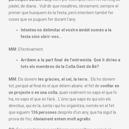
pàdel, de diana… Vull dir que nosaltres, òbviament, sempre el
primer que busquem és la festa, però intentem també fer
coses que es puguen fer durant l’any.
Intenteu no delimitar el vostre àmbit només a la
festa sinó obrir-vos…
MM:
Efectivament.
Arribem a la part final de l’entrevista. Què li dirieu a
tots els membres de la Colla Gent de Bé?
MM:
Els donem
les gràcies, el cel, la terra
… Els ho donem
tot, perquè al final és el que déiem abans: el fet de
confiar en
un projecte o en una colla
, quan realment no saps el que hi
ha, no saps el que es farà… L’únic que saps és qui són els
directius, qui és la Junta i qui ho organitza, només en el fet
que siguem
136 persones
després d’un any, que ha sigut la
prova de foc,
òbviament estem molt agraïts
.