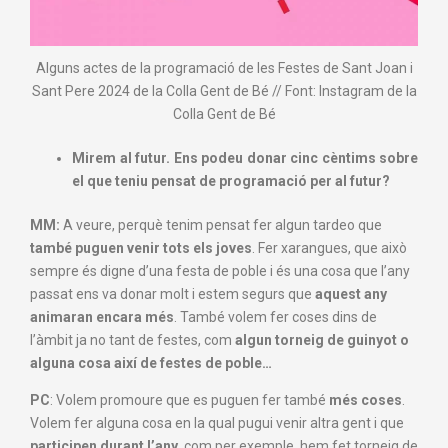
Alguns actes de la programació de les Festes de Sant Joan i
Sant Pere 2024 de la Colla Gent de Bé // Font: Instagram de la
Colla Gent de Bé
Mirem al futur. Ens podeu donar cinc cèntims sobre
el que teniu pensat de programació per al futur?
MM:
A veure, perquè tenim pensat fer algun tardeo que
també puguen venir tots els joves
. Fer xarangues, que això
sempre és digne d’una festa de poble i és una cosa que l’any
passat ens va donar molt i estem segurs que
aquest any
animaran encara més
. També volem fer coses dins de
l’àmbit ja no tant de festes, com
algun torneig de guinyot o
alguna cosa així de festes de poble…
PC
: Volem promoure que es puguen fer també
més coses
.
Volem fer alguna cosa en la qual pugui venir altra gent i que
participen durant l’any
, com per exemple, hem fet torneig de