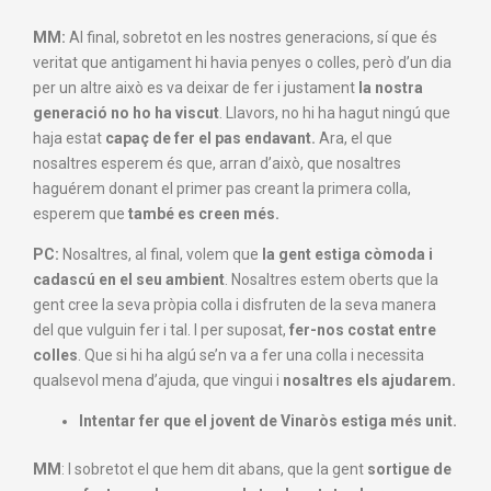
MM:
Al final, sobretot en les nostres generacions, sí que és
veritat que antigament hi havia penyes o colles, però d’un dia
per un altre això es va deixar de fer i justament
la nostra
generació no ho ha viscut
. Llavors, no hi ha hagut ningú que
haja estat
capaç de fer el pas endavant.
Ara, el que
nosaltres esperem és que, arran d’això, que nosaltres
haguérem donant el primer pas creant la primera colla,
esperem que
també es creen més.
PC:
Nosaltres, al final, volem que
la gent estiga
còmoda
i
cadascú en el seu ambient
.
Nosaltres estem oberts que la
gent
cree la seva pròpia colla i
disfruten de la seva
manera
del que vulguin fer i tal. I
per suposat,
fer-nos costat
entre
colles
.
Que si hi ha algú
se’n va a fer una colla i necessita
qualsevol mena
d’ajuda, que vingui i
nosaltres els ajudarem.
Intentar fer que el jovent
de Vinaròs estiga més unit.
MM
:
I sobretot
el que hem dit abans,
que la gent
sortigue
de