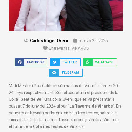
Carlos Roger Orero
marzo 26, 2025
Entrevistes
,
VINARÒS
FACEBOOK
TWITTER
WHATSAPP
TELEGRAM
Mati Mestre i Pau Calduch són nadius de Vinaròs i tenen 20 i
24 anys respectivament. Són el secretari i el president de la
Colla “
Gent de Bé
“, una colla juvenil que es va presentar el
passat 7 de juny del 2024 al bar “
La Taverna de Vinaròs
“. En
aquesta entrevista parlarem, entre altres temes, sobre els
inicis de la Colla, la manca d’associacions juvenils a Vinaròs i
el futur de la Colla i les festes de Vinaròs.