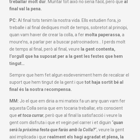
treballar molt dur
. Muntar tot això no seria fàcil, però que
al
final val la pena.
PC:
Al final tots tenim la nostra vida. Ells estudien fora, jo
treballe i al final dediques molt de temps, sobretot al principi,
quan vam haver de crear la colla, a fer
molta paperassa
, a
moure’ns, a parlar per a buscar patrocinadors… I perds molt
de temps al final, però al final, veure
la gent contenta,
l’orgull que ha suposat per a la gent les festes que hem
tingut…
Sempre que hem fet algun esdeveniment hem de recalcar el
suport que hem tingut de la gent i que
tot haja sortit bé al
final és la nostra recompensa.
MM:
Jo el que em diria a mi mateix fa un any quan vam fer
aquesta Colla seria que em tocaria treballar, ets conscient
que
et toca currar
, però que al final la satisfacció i veure la
gent com disfruta i que et vegin pel carrer i et diguin “
quan
serà la pròxima festa que faràs amb la Colla?
“, veure la gent
així implicada i que
realment els hagi agradat et plena, la