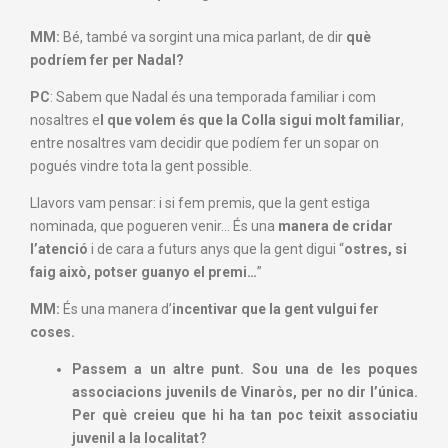
MM:
Bé, també va sorgint una mica parlant, de dir
què
podríem fer per Nadal?
PC
: Sabem que Nadal és una temporada familiar i com
nosaltres e
l que volem és que la Colla sigui molt familiar
,
entre nosaltres vam decidir que podíem fer un sopar on
pogués vindre tota la gent possible.
Llavors vam pensar: i si fem premis, que la gent estiga
nominada, que pogueren venir… És una
manera de cridar
l’atenció
i de cara a futurs anys que la gent digui “
ostres, si
faig això, potser guanyo el premi…
”
MM:
És una manera d’
incentivar que la gent vulgui fer
coses.
Passem a un altre punt. Sou una de les poques
associacions juvenils de Vinaròs, per no dir l’única.
Per què creieu que hi ha tan poc teixit associatiu
juvenil a la localitat?