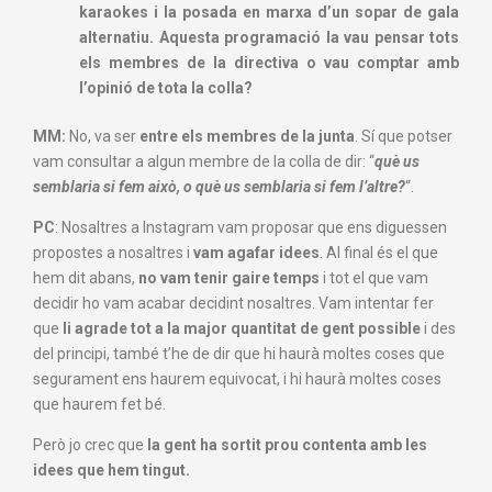
karaokes i la posada en marxa d’un sopar de gala
alternatiu. Aquesta programació la vau pensar tots
els membres de la directiva o vau comptar amb
l’opinió de tota la colla?
MM:
No, va ser
entre els membres de la junta
.
Sí que potser
vam consultar
a algun membre de la colla de dir:
“
què us
semblaria si fem això,
o
què us semblaria si fem l’altre?
“.
PC
: N
osaltres a Instagram vam proposar
que ens diguessen
propostes a nosaltres
i
vam agafar idees
.
Al final és el que
hem dit abans,
no vam tenir gaire temps
i tot el que vam
decidir
ho vam acabar decidint nosaltres.
Vam intentar fer
que
li agrade tot
a la major quantitat de gent possible
i
des
del principi,
també t’he de dir que hi haurà moltes coses
que
segurament ens haurem equivocat,
i
hi haurà moltes coses
que haurem fet bé.
P
erò jo crec que
la gent ha sortit
prou
contenta amb les
idees
que hem tingut.