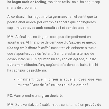
ha hagut molt de feeling
, molt bon rotllo i no hi ha hagut cap
mena de problema.
Al contrari, hi ha hagut
molta germanor
en el sentit que tu
podies anar al local per exemple i encara que no tingueres
cap amic,
estaves amb nosaltres i et senties acollit.
MM:
Al final que no tinguen cap tipus d’impediment en
apuntar-se. Al final jo sé de gent que diu “
ja, però és que no
tinc cap amic dintre la colla
“, nosaltres els animem a tots a
que s’apunten, que disfruten… Sempre estan a temps de
desapuntar-se. Si s’apunten un any i no els agrada, que
ho
dubtem moltíssim
, l’any següent se’ls dona de baixa i no hi
ha cap tipus de problema.
Finalment, què li dirieu a aquells joves que van
muntar “Gent de Bé” en una reunió d’amics?
PC:
Vam prendre una
gran decisió.
MM:
Sí, la veritat, però sabíem que seria també un
procés de