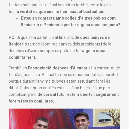
festes molt bones.
I al final nosaltres també
,
entre la colla i
tot,
la veritat
és
que ens ho hem passat bastant bé.
Esteu en contacte
amb colles d’altres pobles com
Benicarló o Peníscola per fer alguna cosa conjunta?
PC:
Sí que s’ha parlat. Jo al final soc de
dues penyes de
Benicarló
també i som molt amics dels presidents i de la
directiva i d’això i sempre es parla de
fer alguna cosa
conjuntament.
També en
l’associació de joves d’Alcanar
s’ha comentat de
fer d’alguna cosa. Al final també és difícil per dates, sobretot
perquè durant l’any molts joves estan estudiant fora i és
difícil. Potser quan aquí és estiu, allà no ho és i és un poc
complicat, però
de cara al futur estem oberts i segurament
farem festes conjuntes.