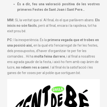
És a dir, feu una valoració positiva de les vostres
primeres Festes de Sant Joan i Sant Pere…
MM:
Sí, la veritat que sí. Al final, és el que parlàvem abans.
Els
inicis no són fàcils
, però al final, encara i la rapidesa, tot ha
eixit prou bé.
PC:
I la inexperiència. És la
primera vegada que et trobes en
una posició així,
en la qual ets l’encarregat de fer les festes,
dels pressupostos, d’haver d’organitzar-te per fer les
comandes… Hi ha
molta feina darrere
, i al final a nosaltres
ens agrada gaudir de la festa, i això ho fem amb cap ànim de
lucre,
no rebem res a canvi.
I al final és la satisfacció i les
ganes de fer coses per al poble que sortiguen bé.