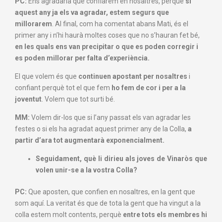
PC:
Ens agradaria que confiàrem en nosaltres, perquè
si
aquest any ja els va agradar, estem segurs que
millorarem
. Al final, com ha comentat abans Mati, és el
primer any i n’hi haurà moltes coses que no s’hauran fet bé,
en les quals ens van precipitar o que es poden corregir i
es poden millorar per falta d’experiència.
El que volem és que
continuen apostant per nosaltres
i
confiant perquè tot el que fem
ho fem de cor i per a la
joventut
. Volem que tot surti bé.
MM:
Volem dir-los que si l’any passat els van agradar les
festes o si els ha agradat aquest primer any de la Colla,
a
partir d’ara tot augmentarà exponencialment.
Seguidament, què li dirieu als joves de Vinaròs que
volen unir-se a la vostra Colla?
PC:
Que aposten, que confien en nosaltres, en la gent que
som aquí. La veritat és que de tota la gent que ha vingut a la
colla estem molt contents, perquè
entre tots els membres hi