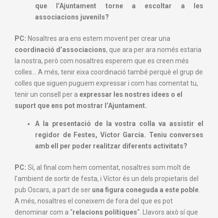
que l’Ajuntament torne a escoltar a les
associacions juvenils?
PC:
Nosaltres ara ens estem movent per crear una
coordinació d’associacions
, que ara per ara només estaria
la nostra, però com nosaltres esperem que es creen més
colles… A més, tenir eixa coordinació també perquè el grup de
colles que siguen puguem expressar i com has comentat tu,
tenir un consell per a
expressar les nostres idees o el
suport que ens pot mostrar l’Ajuntament.
A la presentació de la vostra colla va assistir el
regidor de Festes, Víctor García. Teniu converses
amb ell per poder realitzar diferents activitats?
PC:
Sí, al final com hem comentat, nosaltres som molt de
l’ambient de sortir de festa, i Víctor és un dels propietaris del
pub Oscars, a part de ser
una figura coneguda a este poble
.
A més, nosaltres el coneixem de fora del que es pot
denominar com a “
relacions polítiques
“. Llavors això sí que