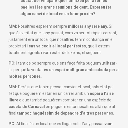
costat del Vinapark que l’utilitzeu per a fer les
paelles i les grans reunions de gent. Espereu fer
algun canvi de local en un futur pròxim?
MM:
Nosaltres esperem sempre
millorar any rere any
. Sí
que és veritat que l’any passat, com va ser tot ràpid i corrent,
justament era un local que nosaltres tenim confiança en el
propietari i
ens va cedir el local per festes
, que li estem
totalment agraïts i vam estar de luxe no, el següent.
PC:
I tant de bo sempre que ens faça falta puguem utilitzar-
lo, perquè la veritat
és un espai molt gran amb cabuda per a
moltes persones
.
MM:
Però sí que tenim pensat canviar el local, sobretot pel
fet que poguérem estar en un carrer amb un
espai a l’aire
lliure
o que també poguérem comptar en una espècie de
caseta de Carnaval
on puguem estar nosaltres allà i que al
final
tampoc haguéssim de dependre d’altres persones.
PC:
Al final és un local que es lloga molt i l’any passat
vam