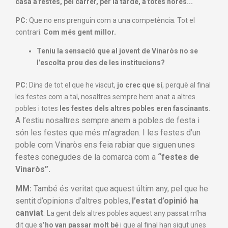
casa a festes,
pel carrer, per la tarde, a totes hores..
.
PC:
Que no ens prenguin com a una competència.
Tot el
contrari.
Com
m
és gent millor.
T
eniu la sensació que al jovent de Vinaròs
no se
l’escolta prou des de les institucions?
PC:
Dins de tot el que he viscut,
jo crec que sí
,
perquè al final
les festes
com a tal, nosaltres sempre hem anat
a altres
pobles
i totes
les festes dels altres pobles
eren fascinants
.
A l’estiu
nosaltres sempre anem
a pobles de festa
i
són les festes que més m’agraden.
I les festes d’un
poble com Vinaròs
ens feia rabiar que s
iguen
unes
festes conegudes
de la comarca com a
“festes de
Vinaròs”
.
MM:
També és veritat que
aquest últim any, pel que he
sentit
d’opinions d’altres pobles,
l’estat d’opinió ha
canviat
.
La gent dels altres pobles
aquest any
passat m’ha
dit que
s’ho van passar molt bé
i que al final han sigut unes