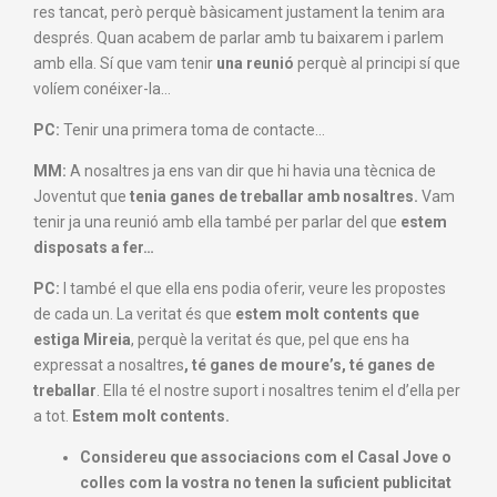
res tancat, però perquè bàsicament justament la tenim ara
després. Quan acabem de parlar amb tu baixarem i parlem
amb ella. Sí que vam tenir
una reunió
perquè al principi sí que
volíem conéixer-la…
PC:
Tenir una primera toma de contacte…
MM:
A nosaltres ja ens van dir que hi havia una tècnica de
Joventut que
tenia ganes de treballar amb nosaltres.
Vam
tenir ja una reunió amb ella també per parlar del que
estem
disposats a fer…
PC:
I també el que ella ens podia oferir, veure les propostes
de cada un. La veritat és que
estem molt contents que
estiga Mireia
, perquè la veritat és que, pel que ens ha
expressat a nosaltres
, té ganes de moure’s, té ganes de
treballar
. Ella té el nostre suport i nosaltres tenim el d’ella per
a tot.
Estem molt contents.
Considereu que associacions com el Casal Jove o
colles com la vostra no tenen la suficient publicitat