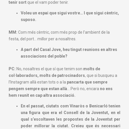
tenir sort
que el vam poder tenir.
Voleu un espai que sigui vostre… I que sigui cèntric,
suposo.
MM:
Com més cèntric, com més prop de l’ambient de la
festa, del port… millor per a nosaltres.
A part del Casal Jove,
heu tingut reunions en altres
associacions
del poble?
PC:
No, nosaltres el que sí que tenim son
molts de
col·laboradors, molts de patrocinadors
, que si busqueu a
l’Instagram allà estan tots o a la
pancarta que sempre
pengem sempre que estan allà
… Però no, encara
no ens
hem reunit en cap altra associació.
En el passat, ciutats com Vinaròs o Benicarló tenien
una figura que era el Consell de la Joventut, en el
qual s’escoltaven les propostes de la Joventut per
poder millorar la ciutat. Creieu que és necessari