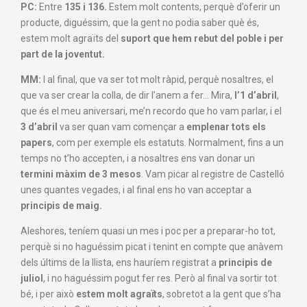
PC:
Entre
135 i 136.
Estem molt contents, perquè d’oferir un
producte, diguéssim, que la gent no podia saber què és,
estem molt agraïts del
suport que hem rebut del poble i per
part de la joventut.
MM:
I al final, que va ser tot molt ràpid, perquè nosaltres, el
que va ser crear la colla, de dir l’anem a fer… Mira,
l’1 d’abril
,
que és el meu aniversari, me’n recordo que ho vam parlar, i el
3 d’abril
va ser quan vam començar a
emplenar tots els
papers
, com per exemple els estatuts. Normalment, fins a un
temps no t’ho accepten, i a nosaltres ens van donar un
termini màxim de 3 mesos
. Vam picar al registre de Castelló
unes quantes vegades, i al final ens ho van acceptar a
principis de maig.
Aleshores, teníem quasi un mes i poc per a preparar-ho tot,
perquè si no haguéssim picat i tenint en compte que anàvem
dels últims de la llista, ens hauríem registrat a
principis de
juliol
, i no haguéssim pogut fer res. Però al final va sortir tot
bé, i per això
estem molt agraïts
, sobretot a la gent que s’ha