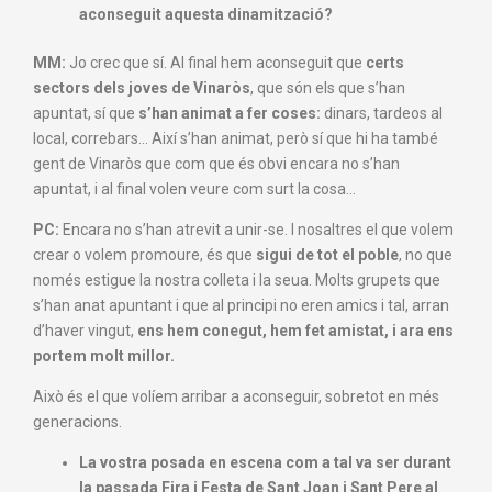
aconseguit aquesta dinamització?
MM:
Jo crec que sí. Al final hem aconseguit que
certs
sectors dels joves de Vinaròs
, que són els que s’han
apuntat, sí que
s’han animat a fer coses:
dinars, tardeos al
local, correbars… Així s’han animat, però sí que hi ha també
gent de Vinaròs que com que és obvi encara no s’han
apuntat, i al final volen veure com surt la cosa…
PC:
Encara no s’han atrevit a unir-se. I nosaltres el que volem
crear o volem promoure, és que
sigui de tot el poble
, no que
només estigue la nostra colleta i la seua. Molts grupets que
s’han anat apuntant i que al principi no eren amics i tal, arran
d’haver vingut,
ens hem conegut, hem fet amistat, i ara ens
portem molt millor.
Això és el que volíem arribar a aconseguir, sobretot en més
generacions.
La vostra posada en escena com a tal va ser durant
la passada Fira i Festa de Sant Joan i Sant Pere al