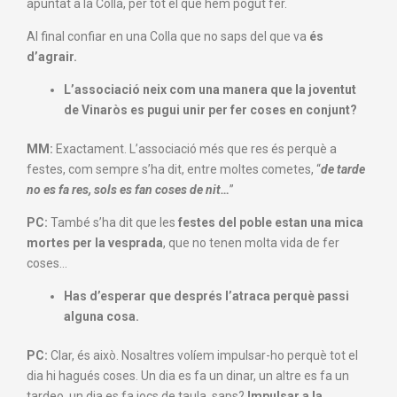
apuntat a la Colla, per tot el que hem pogut fer.
Al final confiar en una Colla que no saps del que va
és
d’agrair.
L’associació neix com una manera que la joventut
de Vinaròs
es pugui unir per fer coses en conjunt?
MM:
Exactament. L’associació més que res és perquè a
festes, com sempre s’ha dit, entre moltes cometes, “
de tarde
no es fa res, sols es fan coses de nit…
”
PC:
També s’ha dit que les
festes del poble estan una mica
mortes per la vesprada
, que no tenen molta vida de fer
coses…
Has d’esperar que després l’atraca perquè passi
alguna cosa.
PC:
Clar, és això. Nosaltres volíem impulsar-ho perquè tot el
dia hi hagués coses. Un dia es fa un dinar, un altre es fa un
tardeo, un dia es fa jocs de taula, saps?
Impulsar a la