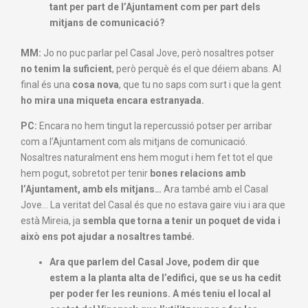
tant per part de l’Ajuntament com per part dels
mitjans de comunicació?
MM:
Jo no puc parlar pel Casal Jove, però nosaltres potser
no tenim la suficient
, però perquè és el que déiem abans. Al
final és una
cosa nova
, que tu no saps com surt i que la gent
ho mira una miqueta encara estranyada.
PC:
Encara no hem tingut la repercussió potser per arribar
com a l’Ajuntament com als mitjans de comunicació.
Nosaltres naturalment ens hem mogut i hem fet tot el que
hem pogut, sobretot per tenir
bones relacions amb
l’Ajuntament, amb els mitjans…
Ara també amb el Casal
Jove… La veritat del Casal és que no estava gaire viu i ara que
està Mireia, ja
sembla que torna a tenir un poquet de vida i
això ens pot ajudar a nosaltres també.
Ara que parlem del Casal Jove
,
podem dir que
estem a la planta alta
de l’edifici
,
que se us ha cedit
per poder fer les reunions
.
A més
teniu el local al