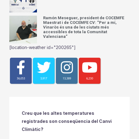
Ramón Meseguer, president de COCEMFE
Maestrat i de COCEMFE CV: “Per a mí,
Vinaròs és una de les ciutats més
accessibles de tota la Comunitat
Valenciana”
[location-weather id="200265"]
36,053
3,917
13,389
6,230
Creu que les altes temperatures
registrades son conseqüencia del Canvi
Climàtic?