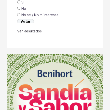
Si
No
No sé / No m'ìnteressa
Ver Resultados