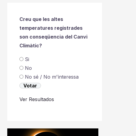
Creu que les altes
temperatures registrades
son conseqüencia del Canvi
Climàtic?
Si
No
No sé / No m'ìnteressa
Ver Resultados