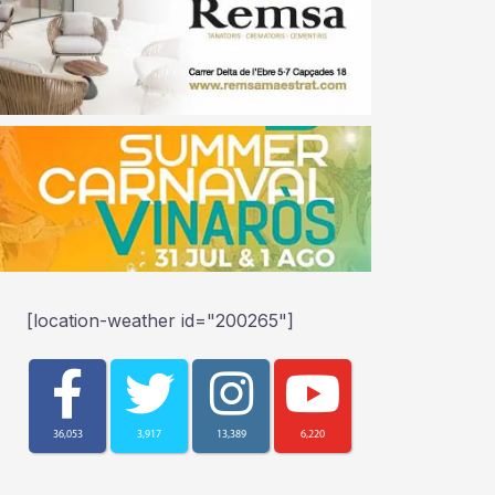
[location-weather id="200265"]
36,053
3,917
13,389
6,220