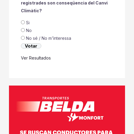
registrades son conseqüencia del Canvi
Climàtic?
Si
No
No sé / No m'ìnteressa
Ver Resultados