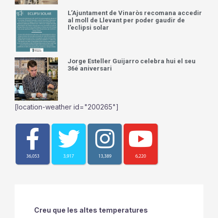
L’Ajuntament de Vinaròs recomana accedir
al moll de Llevant per poder gaudir de
l’eclipsi solar
Jorge Esteller Guijarro celebra hui el seu
36é aniversari
[location-weather id="200265"]
36,053
3,917
13,389
6,220
Creu que les altes temperatures