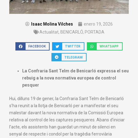
Isaac Molina Vilches
enero 19, 2026
Actualitat
,
BENICARLÓ
,
PORTADA
FACEBOOK
TWITTER
WHATSAPP
TELEGRAM
La Confraria Sant Telm de Benicarló expressa el seu
rebuig a la nova normativa europea de control
pesquer
Hui, dilluns 19 de gener, la Confraria Sant Telm de Benicarló
s’ha reunit a la llotja de Benicarló per a manifestar el seu
malestar davant la nova normativa de la Comissió Europea
relativa al control de les captures pesqueres. Abans d’iniciar
l’acte, els assistents han guardat un minut de silenci en
senyal de respecte i condol per la tragèdia ferroviària