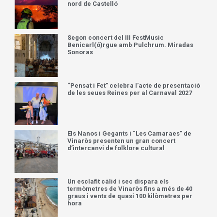
nord de Castelló
Segon concert del III FestMusic
Benicarl(ó)rgue amb Pulchrum. Miradas
Sonoras
“Pensat i Fet” celebra l’acte de presentació
de les seues Reines per al Carnaval 2027
Els Nanos i Gegants i “Les Camaraes” de
Vinaròs presenten un gran concert
d’intercanvi de folklore cultural
Un esclafit càlid i sec dispara els
termòmetres de Vinaròs fins a més de 40
graus i vents de quasi 100 kilòmetres per
hora