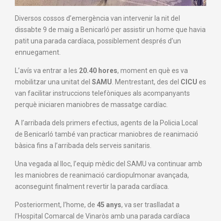
Diversos cossos d’emergència van intervenir la nit del
dissabte 9 de maig a Benicarló per assistir un home que havia
patit una parada cardíaca, possiblement després d’un
ennuegament.
L’avís va entrar a les
20.40 hores
, moment en què es va
mobilitzar una unitat del
SAMU
. Mentrestant, des del
CICU
es
van facilitar instruccions telefòniques als acompanyants
perquè iniciaren maniobres de massatge cardíac.
A l’arribada dels primers efectius, agents de la Policia Local
de Benicarló també van practicar maniobres de reanimació
bàsica fins a l’arribada dels serveis sanitaris.
Una vegada al lloc, l’equip mèdic del SAMU va continuar amb
les maniobres de reanimació cardiopulmonar avançada,
aconseguint finalment revertir la parada cardíaca.
Posteriorment, l’home, de
45 anys
, va ser traslladat a
l’Hospital Comarcal de Vinaròs amb una parada cardíaca