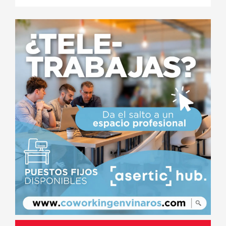
Climàtic?
Si
No
No sé / No m'ìnteressa
Ver Resultados