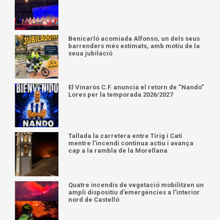
Comunicat oficial Diputació de Castelló:
Incendis forestals
L’associació CES pels gats proposa que
Kim, el gat d’una colònia de Benicarló siga
el protagonista d’un nou mural artístic
Càlig proclama Kira Borrás i Elsa Sancho
com a Reines de les Festes 2026
Benicarló acomiada Alfonso, un dels seus
barrenders més estimats, amb motiu de la
seua jubilació
El Vinaròs C.F. anuncia el retorn de “Nando”
Lores per la temporada 2026/2027