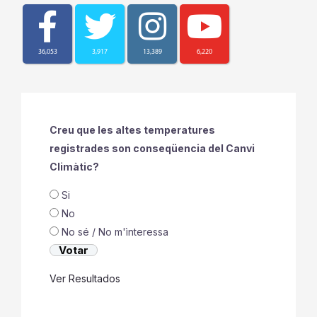
Els Nanos i Gegants i “Les Camaraes” de
Vinaròs presenten un gran concert
d’intercanvi de folklore cultural
Un esclafit càlid i sec dispara els
termòmetres de Vinaròs fins a més de 40
graus i vents de quasi 100 kilòmetres per
hora
[location-weather id="200265"]
36,053
3,917
13,389
6,220
Creu que les altes temperatures
registrades son conseqüencia del Canvi