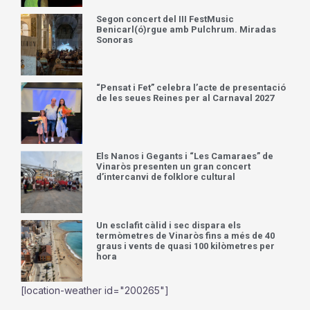
Tallada la carretera entre Tírig i Catí
mentre l’incendi continua actiu i avança
cap a la rambla de la Morellana
Quatre incendis de vegetació mobilitzen un
ampli dispositiu d’emergències a l’interior
nord de Castelló
Segon concert del III FestMusic
Benicarl(ó)rgue amb Pulchrum. Miradas
Sonoras
“Pensat i Fet” celebra l’acte de presentació
de les seues Reines per al Carnaval 2027