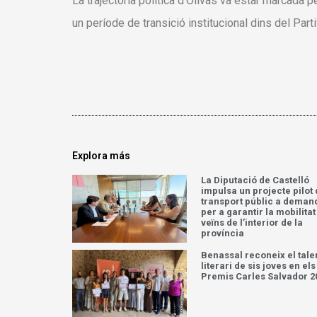
La trajectòria política d’Olivas va estar marcada pe
un període de transició institucional dins del Parti
Explora más
La Diputació de Castelló
impulsa un projecte pilot
transport públic a deman
per a garantir la mobilitat
veïns de l’interior de la
província
Benassal reconeix el tale
literari de sis joves en els
Premis Carles Salvador 2