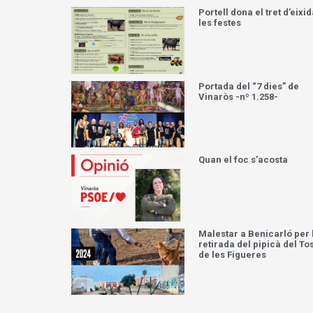
Portell dona el tret d’eixid
les festes
Portada del “7 dies” de
Vinaròs -nº 1.258-
Quan el foc s’acosta
Malestar a Benicarló per 
retirada del pipicà del To
de les Figueres