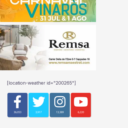
[location-weather id="200265"]
36,053
3,917
13,389
6,220