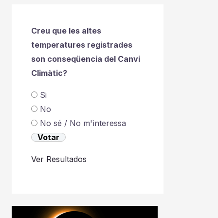
Creu que les altes
temperatures registrades
son conseqüencia del Canvi
Climàtic?
Si
No
No sé / No m'ìnteressa
Ver Resultados