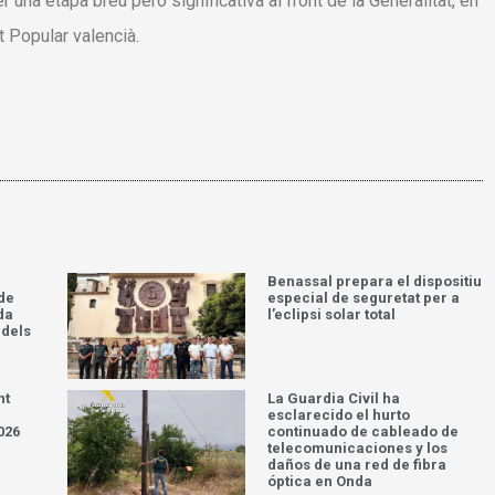
r una etapa breu però significativa al front de la Generalitat, en
t Popular valencià.
Benassal prepara el dispositiu
 de
especial de seguretat per a
da
l’eclipsi solar total
 dels
nt
La Guardia Civil ha
esclarecido el hurto
026
continuado de cableado de
telecomunicaciones y los
daños de una red de fibra
óptica en Onda