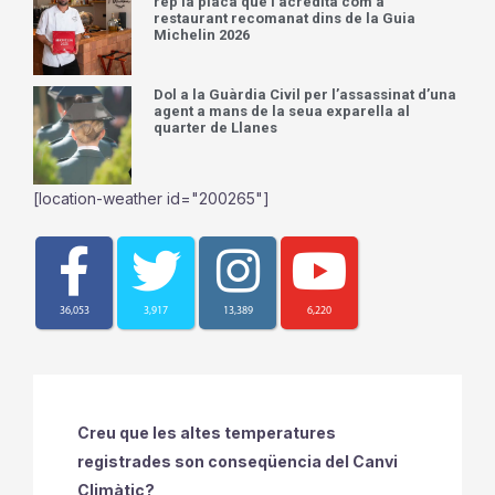
rep la placa que l’acredita com a
restaurant recomanat dins de la Guia
Michelin 2026
Dol a la Guàrdia Civil per l’assassinat d’una
agent a mans de la seua exparella al
quarter de Llanes
[location-weather id="200265"]
36,053
3,917
13,389
6,220
Creu que les altes temperatures
registrades son conseqüencia del Canvi
Climàtic?