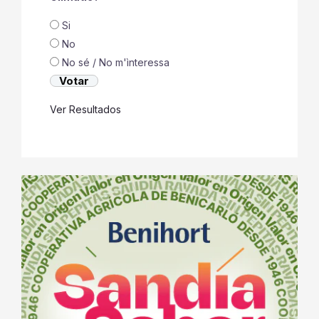
Si
No
No sé / No m'ìnteressa
Ver Resultados