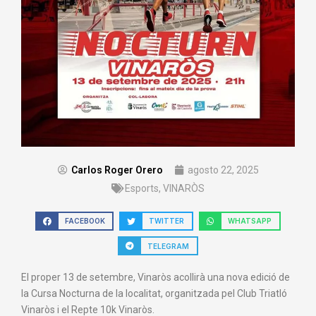
Carlos Roger Orero
agosto 22, 2025
Esports
,
VINARÒS
FACEBOOK
TWITTER
WHATSAPP
TELEGRAM
El proper 13 de setembre, Vinaròs acollirà una nova edició de
la Cursa Nocturna de la localitat, organitzada pel Club Triatló
Vinaròs i el Repte 10k Vinaròs.