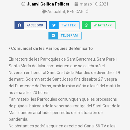
Juanvi Gellida Pellicer
marzo 10, 2021
Actualitat
,
BENICARLÓ
FACEBOOK
TWITTER
WHATSAPP
TELEGRAM
• Comunicat de les Parròquies de Benicarló
Els rectors de les Parròquies de Sant Bartomeu, Sant Pere i
Santa María del Mar comuniquen que se celebrarà el
Novenari en honor al Sant Crist de la Mar des de divendres 19
de març, Solemnitat de Sant Josep fins dissabte 27, vespra
del Diumenge de Rams, amb la misa diària a les 9 del matí i la
novena a les 20 hores.
Tan mateix les Parròquies comuniquen que les processons
de pujada i baixada de la venerada imatge del Sant Crist de la
Mar, queden anul.lades per motiu de la situación de
pandèmia.
No obstant es podrà seguir en directe pel Canal 56 TV a les