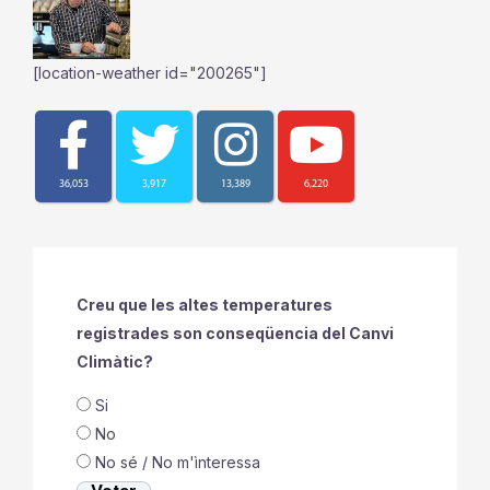
[location-weather id="200265"]
36,053
3,917
13,389
6,220
Creu que les altes temperatures
registrades son conseqüencia del Canvi
Climàtic?
Si
No
No sé / No m'ìnteressa