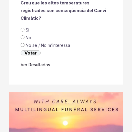
Creu que les altes temperatures
registrades son conseqüencia del Canvi
Climàtic?
Si
No
No sé / No m'ìnteressa
Ver Resultados