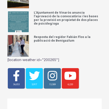
L’Ajuntament de Vinaròs anuncia
l’aprovació de la convocatòria i les bases
per la provisió en propietat de dos places
de psicòleg/oga
Resposta del regidor Fabián Flos a la
publicació de Benigazlum
[location-weather id="200265"]
36,053
3,917
13,389
6,220