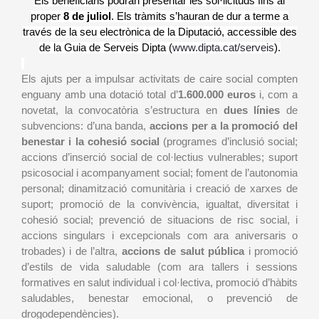
Els beneficiaris podran presentar les sol·licituds fins al
proper
8 de juliol
. Els tràmits s’hauran de dur a terme a
través de la seu electrònica de la Diputació, accessible des
de la Guia de Serveis Dipta (
www.dipta.cat/serveis
).
Els ajuts per a impulsar activitats de caire social compten
enguany amb una dotació total d’
1.600.000 euros
i, com a
novetat, la convocatòria s’estructura en
dues línies
de
subvencions: d’una banda,
accions per a la promoció del
benestar i la cohesió social
(programes d’inclusió social;
accions d’inserció social de col·lectius vulnerables; suport
psicosocial i acompanyament social; foment de l’autonomia
personal; dinamització comunitària i creació de xarxes de
suport; promoció de la convivència, igualtat, diversitat i
cohesió social; prevenció de situacions de risc social, i
accions singulars i excepcionals com ara aniversaris o
trobades) i de l’altra,
accions de salut pública
i promoció
d’estils de vida saludable (com ara tallers i sessions
formatives en salut individual i col·lectiva, promoció d’hàbits
saludables, benestar emocional, o prevenció de
drogodependències).