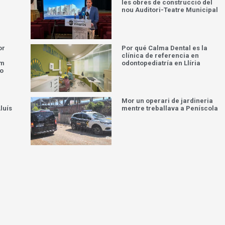
les obres de construcció del
nou Auditori-Teatre Municipal
or
Por qué Calma Dental es la
clínica de referencia en
om
odontopediatría en Llíria
do
Mor un operari de jardineria
luís
mentre treballava a Peníscola