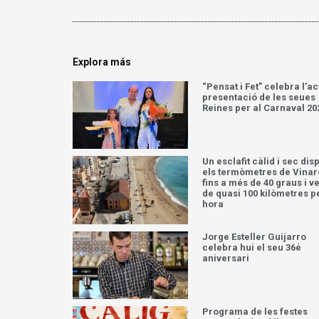
Explora más
“Pensat i Fet” celebra l’ac
presentació de les seues
Reines per al Carnaval 20
Un esclafit càlid i sec dis
els termòmetres de Vinar
fins a més de 40 graus i v
de quasi 100 kilòmetres p
hora
Jorge Esteller Guijarro
celebra hui el seu 36é
aniversari
Programa de les festes