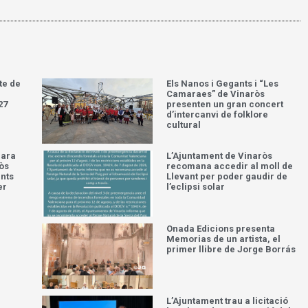
te de
Els Nanos i Gegants i “Les
Camaraes” de Vinaròs
27
presenten un gran concert
d’intercanvi de folklore
cultural
para
L’Ajuntament de Vinaròs
òs
recomana accedir al moll de
ents
Llevant per poder gaudir de
er
l’eclipsi solar
Onada Edicions presenta
Memorias de un artista, el
primer llibre de Jorge Borrás
L’Ajuntament trau a licitació