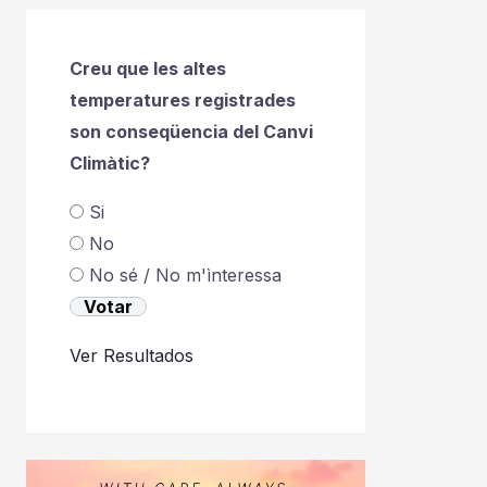
Creu que les altes
temperatures registrades
son conseqüencia del Canvi
Climàtic?
Si
No
No sé / No m'ìnteressa
Ver Resultados