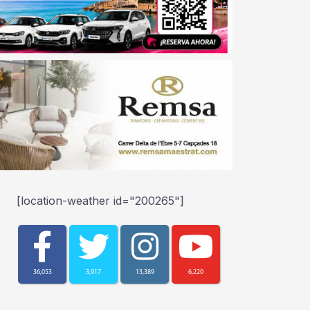
[location-weather id="200265"]
36,053
3,917
13,389
6,220