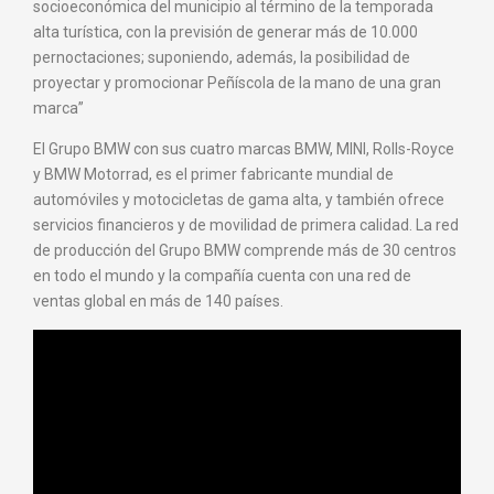
socioeconómica del municipio al término de la temporada
alta turística, con la previsión de generar más de 10.000
pernoctaciones; suponiendo, además, la posibilidad de
proyectar y promocionar Peñíscola de la mano de una gran
marca”
El Grupo BMW con sus cuatro marcas BMW, MINI, Rolls-Royce
y BMW Motorrad, es el primer fabricante mundial de
automóviles y motocicletas de gama alta, y también ofrece
servicios financieros y de movilidad de primera calidad. La red
de producción del Grupo BMW comprende más de 30 centros
en todo el mundo y la compañía cuenta con una red de
ventas global en más de 140 países.