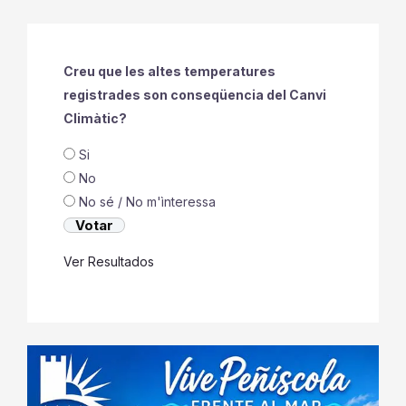
Creu que les altes temperatures
registrades son conseqüencia del Canvi
Climàtic?
Si
No
No sé / No m'ìnteressa
Ver Resultados