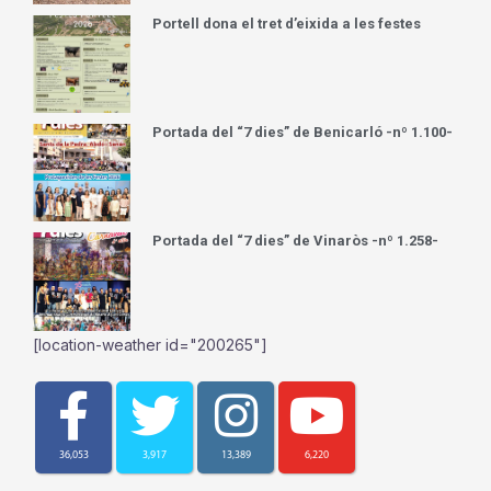
Portell dona el tret d’eixida a les festes
Portada del “7 dies” de Benicarló -nº 1.100-
Portada del “7 dies” de Vinaròs -nº 1.258-
[location-weather id="200265"]
36,053
3,917
13,389
6,220