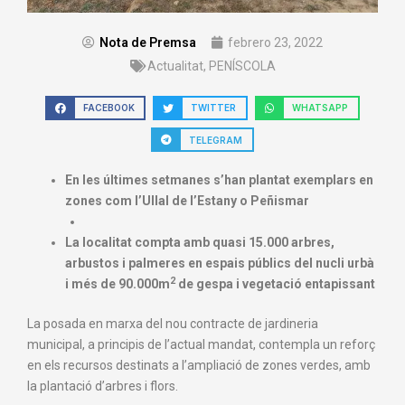
Nota de Premsa
febrero 23, 2022
Actualitat
,
PENÍSCOLA
FACEBOOK
TWITTER
WHATSAPP
TELEGRAM
En les últimes setmanes s’han plantat exemplars en
zones com l’Ullal de l’Estany o Peñismar
La localitat compta amb quasi 15.000 arbres,
arbustos i palmeres en espais públics del nucli urbà
2
i més de 90.000m
de gespa i vegetació entapissant
La posada en marxa del nou contracte de jardineria
municipal, a principis de l’actual mandat, contempla un reforç
en els recursos destinats a l’ampliació de zones verdes, amb
la plantació d’arbres i flors.