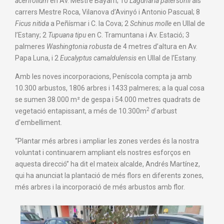
acerifolium
en Av. Mestre Bayarri; 10
Lagunaria patersonii
als
carrers Mestre Roca, Vilanova d’Avinyó i Antonio Pascual; 8
Ficus nitida
a Peñísmar i C. la Cova; 2
Schinus molle
en Ullal de
l’Estany; 2
Tupuana tipu
en C. Tramuntana i Av. Estació; 3
palmeres
Washingtonia robusta
de 4 metres d’altura en Av.
Papa Luna, i 2
Eucalyptus camaldulensis
en Ullal de l’Estany.
Amb les noves incorporacions, Peníscola compta ja amb
10.300 arbustos, 1806 arbres i 1433 palmeres; a la qual cosa
se sumen 38.000 m² de gespa i 54.000 metres quadrats de
2
vegetació entapissant, a més de 10.300m
d’arbust
d’embelliment.
“Plantar més arbres i ampliar les zones verdes és la nostra
voluntat i continuarem ampliant els nostres esforços en
aquesta direcció” ha dit el mateix alcalde, Andrés Martínez,
qui ha anunciat la plantació de més flors en diferents zones,
més arbres i la incorporació de més arbustos amb flor.