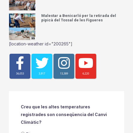
Malestar a Benicarló per la retirada del
pipicà del Tossal de les Figueres
[location-weather id="200265"]
36,053
3,917
13,389
6,220
Creu que les altes temperatures
registrades son conseqüencia del Canvi
Climàtic?