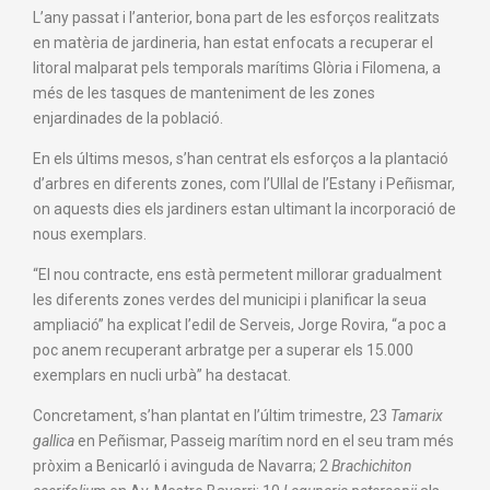
L’any passat i l’anterior, bona part de les esforços realitzats
en matèria de jardineria, han estat enfocats a recuperar el
litoral malparat pels temporals marítims Glòria i Filomena, a
més de les tasques de manteniment de les zones
enjardinades de la població.
En els últims mesos, s’han centrat els esforços a la plantació
d’arbres en diferents zones, com l’Ullal de l’Estany i Peñismar,
on aquests dies els jardiners estan ultimant la incorporació de
nous exemplars.
“El nou contracte, ens està permetent millorar gradualment
les diferents zones verdes del municipi i planificar la seua
ampliació” ha explicat l’edil de Serveis, Jorge Rovira, “a poc a
poc anem recuperant arbratge per a superar els 15.000
exemplars en nucli urbà” ha destacat.
Concretament, s’han plantat en l’últim trimestre, 23
Tamarix
gallica
en Peñismar, Passeig marítim nord en el seu tram més
pròxim a Benicarló i avinguda de Navarra; 2
Brachichiton