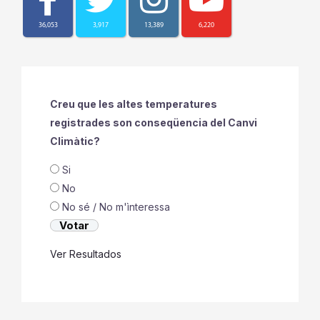
36,053
3,917
13,389
6,220
Creu que les altes temperatures
registrades son conseqüencia del Canvi
Climàtic?
Si
No
No sé / No m'ìnteressa
Ver Resultados