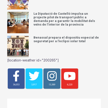
La Diputació de Castelló impulsa un
projecte pilot de transport públic a
demanda per a garantir la mobilitat dels
veïns de l’interior de la província
Benassal prepara el dispositiu especial de
seguretat per a l’eclipsi solar total
[location-weather id="200265"]
36,053
3,917
13,389
6,220
Creu que les altes temperatures
registrades son conseqüencia del Canvi