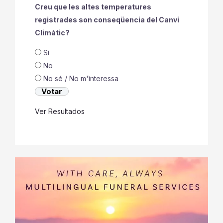
Climàtic?
Si
No
No sé / No m'ìnteressa
Ver Resultados