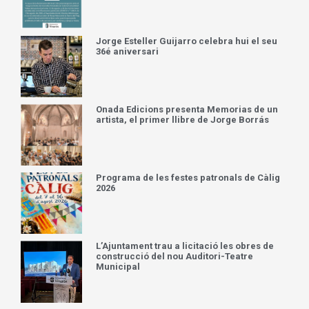
Jorge Esteller Guijarro celebra hui el seu
36é aniversari
Onada Edicions presenta Memorias de un
artista, el primer llibre de Jorge Borrás
Programa de les festes patronals de Càlig
2026
L’Ajuntament trau a licitació les obres de
construcció del nou Auditori-Teatre
Municipal
El auge de los cruceros por Grecia sitúa a
CrucerosIslasGriegas.com como portal
especializado para planificar el viaje