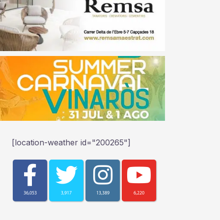
[location-weather id="200265"]
36,053
3,917
13,389
6,220