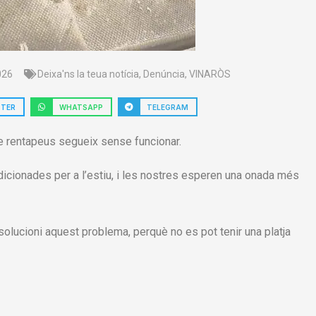
026
Deixa'ns la teua notícia
,
Denúncia
,
VINARÒS
TTER
WHATSAPP
TELEGRAM
i de rentapeus segueix sense funcionar.
dicionades per a l’estiu, i les nostres esperen una onada més
olucioni aquest problema, perquè no es pot tenir una platja