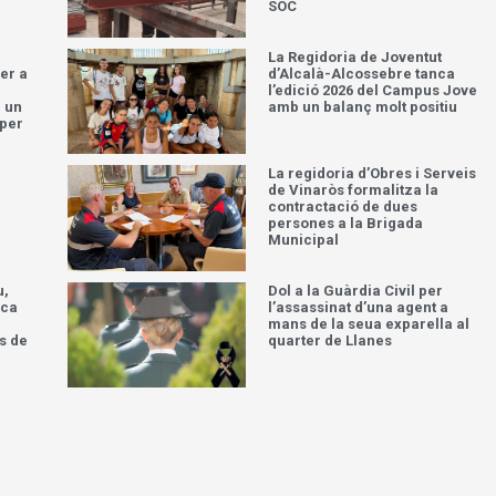
SOC
La Regidoria de Joventut
per a
d’Alcalà-Alcossebre tanca
l’edició 2026 del Campus Jove
n un
amb un balanç molt positiu
 per
r
La regidoria d’Obres i Serveis
de Vinaròs formalitza la
contractació de dues
persones a la Brigada
Municipal
u,
Dol a la Guàrdia Civil per
aca
l’assassinat d’una agent a
mans de la seua exparella al
s de
quarter de Llanes