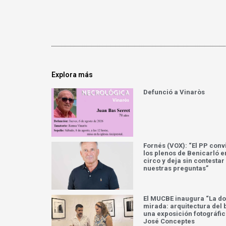
Explora más
Defunció a Vinaròs
Fornés (VOX): “El PP conv
los plenos de Benicarló e
circo y deja sin contestar
nuestras preguntas”
El MUCBE inaugura “La do
mirada: arquitectura del b
una exposición fotográfic
José Conceptes