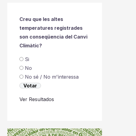
Creu que les altes
temperatures registrades
son conseqüencia del Canvi
Climàtic?
Si
No
No sé / No m'ìnteressa
Ver Resultados