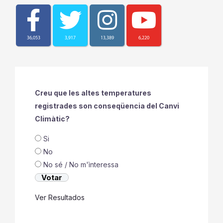
36,053
3,917
13,389
6,220
Creu que les altes temperatures
registrades son conseqüencia del Canvi
Climàtic?
Si
No
No sé / No m'ìnteressa
Ver Resultados