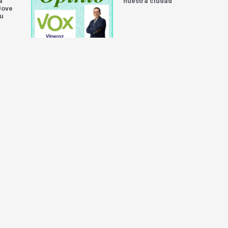
a
nuestra ciudad
Jove
iu