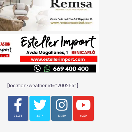
[location-weather id="200265"]
36,053
3,917
13,389
6,220