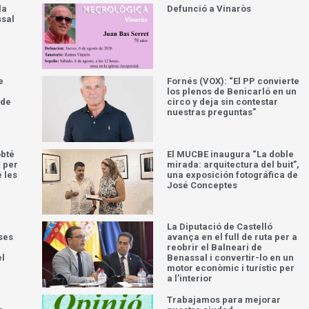
la
Defunció a Vinaròs
ssal
e
Fornés (VOX): “El PP convierte
los plenos de Benicarló en un
 de
circo y deja sin contestar
nuestras preguntas”
obté
El MUCBE inaugura “La doble
 per
mirada: arquitectura del buit”,
e les
una exposición fotográfica de
José Conceptes
La Diputació de Castelló
ses
avança en el full de ruta per a
reobrir el Balneari de
el
Benassal i convertir-lo en un
motor econòmic i turístic per
a l’interior
Trabajamos para mejorar