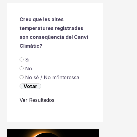
Creu que les altes
temperatures registrades
son conseqüencia del Canvi
Climàtic?
Si
No
No sé / No m'ìnteressa
Ver Resultados