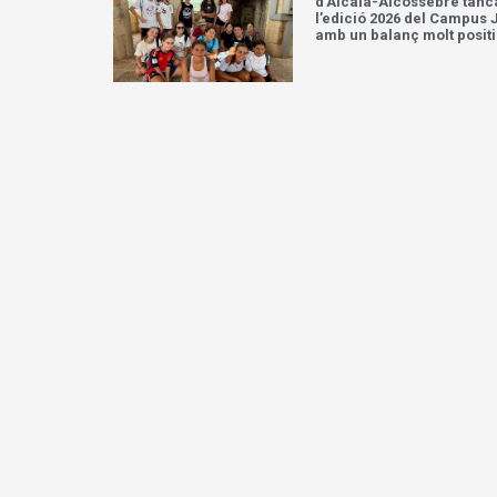
d’Alcalà-Alcossebre tanc
l’edició 2026 del Campus 
amb un balanç molt posit