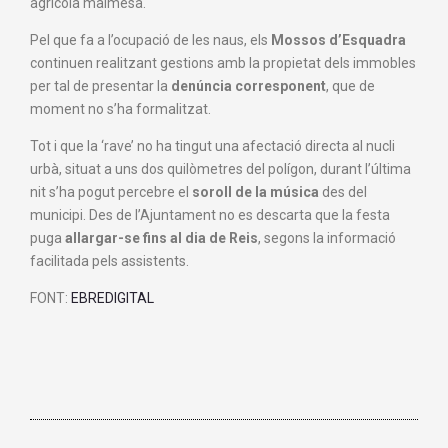
agrícola malmesa.
Pel que fa a l’ocupació de les naus, els
Mossos d’Esquadra
continuen realitzant gestions amb la propietat dels immobles
per tal de presentar la
denúncia corresponent
, que de
moment no s’ha formalitzat.
Tot i que la ‘rave’ no ha tingut una afectació directa al nucli
urbà, situat a uns dos quilòmetres del polígon, durant l’última
nit s’ha pogut percebre el
soroll de la música
des del
municipi. Des de l’Ajuntament no es descarta que la festa
puga
allargar-se fins al dia de Reis
, segons la informació
facilitada pels assistents.
FONT:
EBREDIGITAL