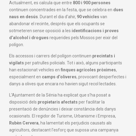
Actualment, es calcula que entre
800 i 900 persones
continuen concentrades en la festa, que se celebra en
dues
naus en desús
. Durant el dia d’ahir,
90 vehicles
van
abandonar el recinte, després que els ocupants se
sotmeteren sense oposició a les
identificacions i proves
d’alcohol i drogues
requerides pels Mossos per eixir del
polígon.
Els accessos i carrers del polígon continuen
precintats i
vigilats
per patrulles policials. Tot i això, alguns participants
han estacionat vehicles en
finques agrícoles pròximes
,
especialment en
camps d’oliveres
, provocant desperfectes i
danys a olives que encara no havien sigut recol·lectades.
L’Ajuntament de la Sénia ha explicat que s’ha posat a
disposició dels
propietaris afectats
per facilitar la
presentació de denúncies i deixar constància dels danys
ocasionats. El regidor de Turisme, Urbanisme i Empresa,
Rubèn Cervera
, ha lamentat els perjudicis causats als
agricultors, destacant l’esforç que suposa una campanya