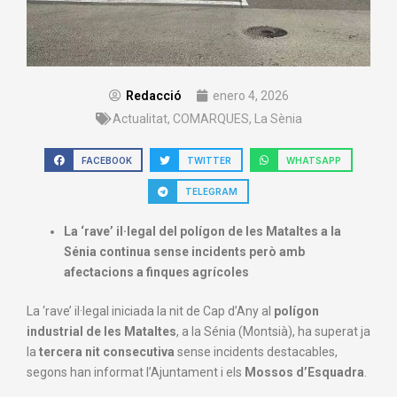
Redacció
enero 4, 2026
Actualitat
,
COMARQUES
,
La Sènia
FACEBOOK
TWITTER
WHATSAPP
TELEGRAM
La ‘rave’ il·legal del polígon de les Mataltes a la
Sénia continua sense incidents però amb
afectacions a finques agrícoles
La ‘rave’ il·legal iniciada la nit de Cap d’Any al
polígon
industrial de les Mataltes
, a la Sénia (Montsià), ha superat ja
la
tercera nit consecutiva
sense incidents destacables,
segons han informat l’Ajuntament i els
Mossos d’Esquadra
.