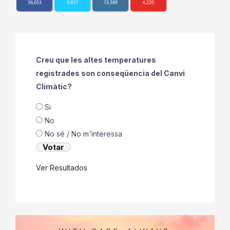
36,053
3,917
13,389
6,220
Creu que les altes temperatures
registrades son conseqüencia del Canvi
Climàtic?
Si
No
No sé / No m'ìnteressa
Ver Resultados