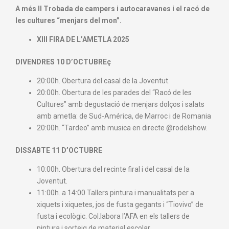
A més II Trobada de campers i autocaravanes i el racó de
les cultures “menjars del mon”.
XIII ⁠FIRA DE L’AMETLA 2025
DIVENDRES 10 D’OCTUBREç
20:00h. Obertura del casal de la Joventut.
20:00h. Obertura de les parades del “Racó de les
Cultures” amb degustació de menjars dolços i salats
amb ametla: de Sud-América, de Marroc i de Romania
20:00h. “Tardeo” amb musica en directe @rodelshow.
DISSABTE 11 D’OCTUBRE
10:00h. Obertura del recinte firal i del casal de la
Joventut.
11:00h. a 14:00 Tallers pintura i manualitats per a
xiquets i xiquetes, jos de fusta gegants i “Tiovivo” de
fusta i ecològic. Col.labora l’AFA en els tallers de
pintura i sorteig de material escolar.