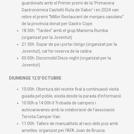
guardonats amb el Primer premi de la ‘Primavera
Gastronómica Castelló Ruta de Sabor’ i en 2024 van
rebre el premi “Millor Restaurant de menjars casolans”
de la província donat per Gastro-Cope.
18:30h. “Tardeo” amb el grup Marisma Rumba
(organizat per la Joventut)
21:30h. Sopar de pa i porta i bingo (organizat per la
Joventut), cal fer reserva de la cadira.
00:00h. Discomobil Disco-night (organizat per la
Joventut)
DIUMENGE 12 D’OCTUBRE
10:00h. Obertura del recinte firal a continuació visita
guiada pel poble, eixida desde la parada d’informació.
10:00h a 14:00h Il Trobada de campers i
autocaravanes amb la colaboració de l’associació
Terreta Camper Van.
11:00h. Tallers de manualitats al raco dels jocs amb
ametles: organizat per l’AFA Joan de Brusca.