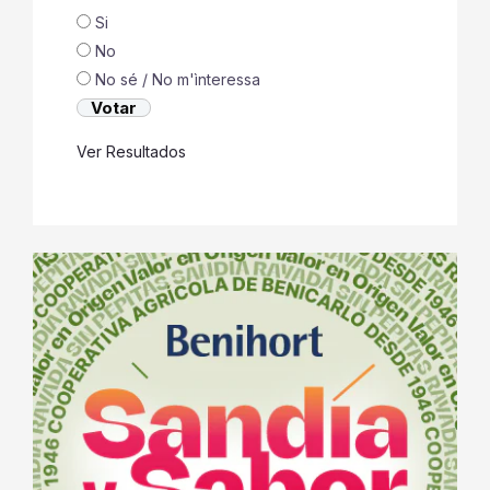
Si
No
No sé / No m'ìnteressa
Ver Resultados