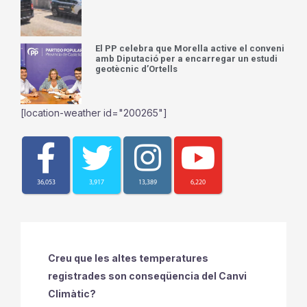
El PP celebra que Morella active el conveni
amb Diputació per a encarregar un estudi
geotècnic d’Ortells
[location-weather id="200265"]
36,053
3,917
13,389
6,220
Creu que les altes temperatures
registrades son conseqüencia del Canvi
Climàtic?