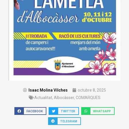
Isaac Molina Vilches
octubre 8, 2025
Actualitat
,
Albocàsser
,
COMARQUES
FACEBOOK
TWITTER
WHATSAPP
TELEGRAM