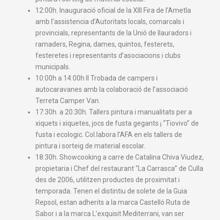
12:00h. Inauguració oficial de la XIII Fira de l’Ametla
amb l’assistencia d’Autoritats locals, comarcals i
provincials, representants de la Unió de llauradors i
ramaders, Regina, dames, quintos, festerets,
festeretes i representants d’asociacions i clubs
municipals.
10:00h a 14:00h Il Trobada de campers i
autocaravanes amb la colaboració de l’associació
Terreta Camper Van.
17:30h. a 20:30h. Tallers pintura i manualitats per a
xiquets i xiquetes, jocs de fusta gegants ¡ “Tiovivo” de
fusta i ecologic. Col.labora l’AFA en els tallers de
pintura i sorteig de material escolar.
18:30h. Showcooking a carre de Catalina Chiva Viudez,
propietaria i Chef del restaurant “La Carrasca” de Culla
des de 2006, utilitzen productes de proximitat i
temporada. Tenen el distintiu de solete de la Guia
Repsol, estan adherits a la marca Castelló Ruta de
Sabor i a la marca L’exquisit Mediterrani, van ser