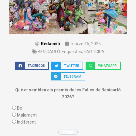
Redacció
marzo 15, 2026
BENICARLÓ
,
Enquestes
,
PARTICIPA
FACEBOOK
TWITTER
WHATSAPP
TELEGRAM
Què et semblen els premis de les Falles de Benicarló
2026?
Be
Malament
Indiferent