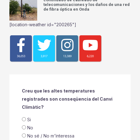
telecomunicaciones y los daños de una red
de fibra óptica en Onda
[location-weather id="200265"]
36,053
3,917
13,389
6,220
Creu que les altes temperatures
registrades son conseqüencia del Canvi
Climàtic?
Si
No
No sé / No m'ìnteressa