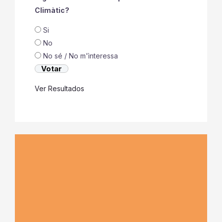
Climàtic?
Si
No
No sé / No m'ìnteressa
Ver Resultados