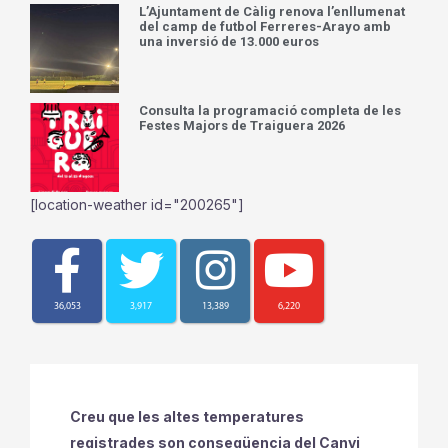
L’Ajuntament de Càlig renova l’enllumenat
del camp de futbol Ferreres-Arayo amb
una inversió de 13.000 euros
Consulta la programació completa de les
Festes Majors de Traiguera 2026
[location-weather id="200265"]
36,053
3,917
13,389
6,220
Creu que les altes temperatures
registrades son conseqüencia del Canvi