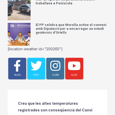
treballava a Peníscola
El PP celebra que Morella active el conveni
amb Diputació per a encarregar un estudi
geotècnic d’Ortells
[location-weather id="200265"]
36,053
3,917
13,389
6,220
Creu que les altes temperatures
registrades son conseqüencia del Canvi