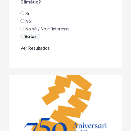
Climàtic?
Si
No
No sé / No m'ìnteressa
Ver Resultados