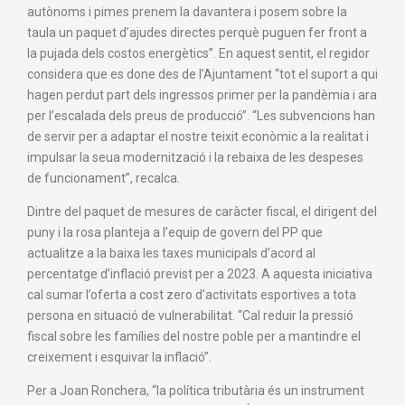
autònoms i pimes prenem la davantera i posem sobre la
taula un paquet d’ajudes directes perquè puguen fer front a
la pujada dels costos energètics”. En aquest sentit, el regidor
considera que es done des de l’Ajuntament “tot el suport a qui
hagen perdut part dels ingressos primer per la pandèmia i ara
per l’escalada dels preus de producció”. “Les subvencions han
de servir per a adaptar el nostre teixit econòmic a la realitat i
impulsar la seua modernització i la rebaixa de les despeses
de funcionament”, recalca.
Dintre del paquet de mesures de caràcter fiscal, el dirigent del
puny i la rosa planteja a l’equip de govern del PP que
actualitze a la baixa les taxes municipals d’acord al
percentatge d’inflació previst per a 2023. A aquesta iniciativa
cal sumar l’oferta a cost zero d’activitats esportives a tota
persona en situació de vulnerabilitat. “Cal reduir la pressió
fiscal sobre les famílies del nostre poble per a mantindre el
creixement i esquivar la inflació”.
Per a Joan Ronchera, “la política tributària és un instrument