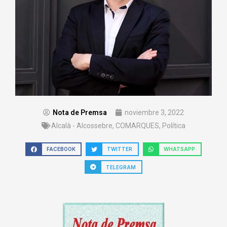
Nota de Premsa
noviembre 3, 2022
Alcalà - Alcossebre
,
COMARQUES
,
Política
FACEBOOK
TWITTER
WHATSAPP
TELEGRAM