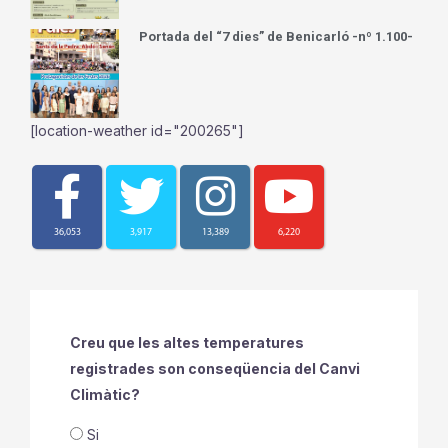
Portada del “7 dies” de Benicarló -nº 1.100-
[location-weather id="200265"]
36,053
3,917
13,389
6,220
Creu que les altes temperatures
registrades son conseqüencia del Canvi
Climàtic?
Si