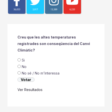
36,053
3,917
13,389
6,220
Creu que les altes temperatures
registrades son conseqüencia del Canvi
Climàtic?
Si
No
No sé / No m'ìnteressa
Ver Resultados