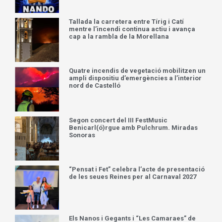
Tallada la carretera entre Tírig i Catí
mentre l’incendi continua actiu i avança
cap a la rambla de la Morellana
Quatre incendis de vegetació mobilitzen un
ampli dispositiu d’emergències a l’interior
nord de Castelló
Segon concert del III FestMusic
Benicarl(ó)rgue amb Pulchrum. Miradas
Sonoras
“Pensat i Fet” celebra l’acte de presentació
de les seues Reines per al Carnaval 2027
Els Nanos i Gegants i “Les Camaraes” de