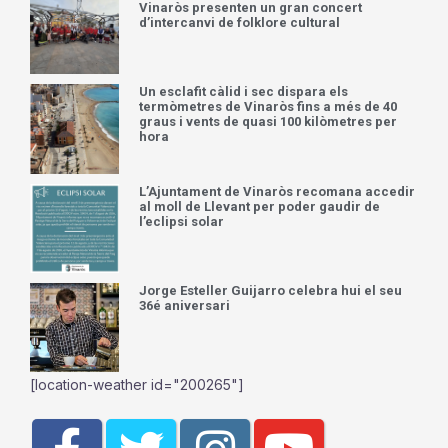
Vinaròs presenten un gran concert
d’intercanvi de folklore cultural
Un esclafit càlid i sec dispara els
termòmetres de Vinaròs fins a més de 40
graus i vents de quasi 100 kilòmetres per
hora
L’Ajuntament de Vinaròs recomana accedir
al moll de Llevant per poder gaudir de
l’eclipsi solar
Jorge Esteller Guijarro celebra hui el seu
36é aniversari
[location-weather id="200265"]