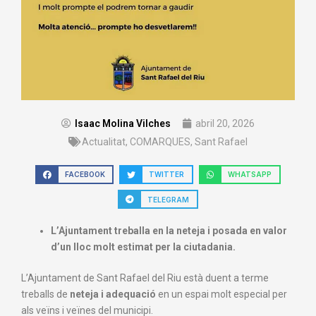
Isaac Molina Vilches
abril 20, 2026
Actualitat
,
COMARQUES
,
Sant Rafael
FACEBOOK
TWITTER
WHATSAPP
TELEGRAM
L’Ajuntament treballa en la neteja i posada en valor
d’un lloc molt estimat per la ciutadania.
L’Ajuntament de
Sant Rafael del Riu
està duent a terme
treballs de
neteja i adequació
en un espai molt especial per
als veïns i veïnes del municipi.