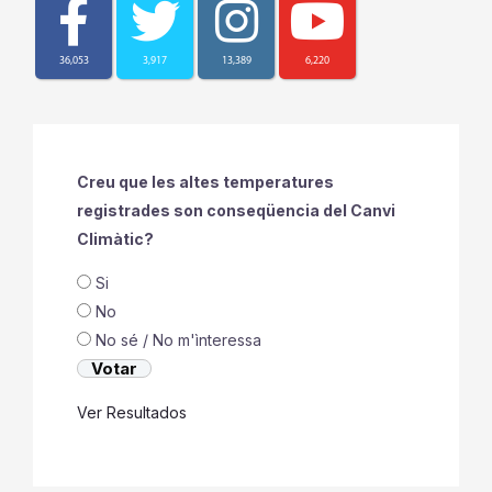
36,053
3,917
13,389
6,220
Creu que les altes temperatures
registrades son conseqüencia del Canvi
Climàtic?
Si
No
No sé / No m'ìnteressa
Ver Resultados