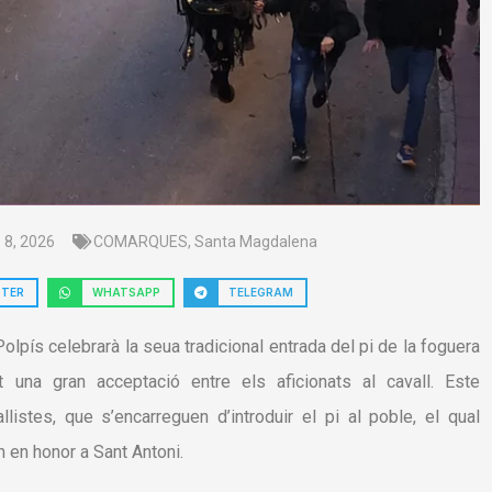
 8, 2026
COMARQUES
,
Santa Magdalena
TTER
WHATSAPP
TELEGRAM
pís celebrarà la seua tradicional entrada del pi de la foguera
 una gran acceptació entre els aficionats al cavall. Este
istes, que s’encarreguen d’introduir el pi al poble, el qual
n en honor a Sant Antoni.