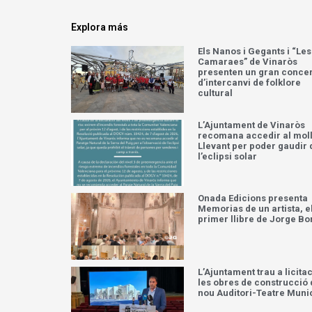
Explora más
Els Nanos i Gegants i “Les
Camaraes” de Vinaròs
presenten un gran concer
d’intercanvi de folklore
cultural
L’Ajuntament de Vinaròs
recomana accedir al moll
Llevant per poder gaudir 
l’eclipsi solar
Onada Edicions presenta
Memorias de un artista, e
primer llibre de Jorge Bo
L’Ajuntament trau a licita
les obres de construcció 
nou Auditori-Teatre Muni