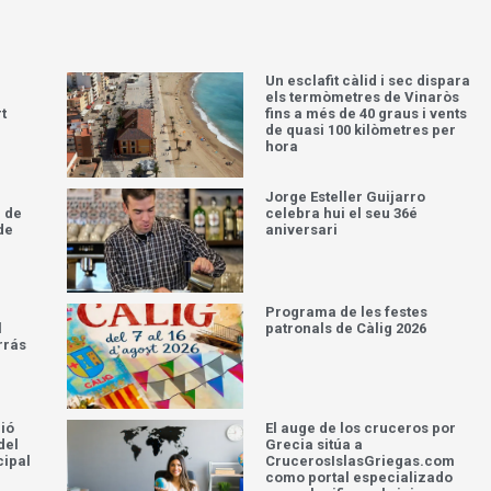
Un esclafit càlid i sec dispara
els termòmetres de Vinaròs
t
fins a més de 40 graus i vents
de quasi 100 kilòmetres per
hora
Jorge Esteller Guijarro
 de
celebra hui el seu 36é
de
aniversari
Programa de les festes
l
patronals de Càlig 2026
rrás
ció
El auge de los cruceros por
del
Grecia sitúa a
cipal
CrucerosIslasGriegas.com
como portal especializado