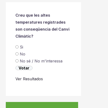
Creu que les altes
temperatures registrades
son conseqüencia del Canvi
Climàtic?
Si
No
No sé / No m'ìnteressa
Ver Resultados