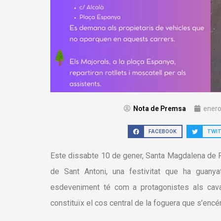
Nota de Premsa
enero
FACEBOOK
TWI
Este dissabte 10 de gener, Santa Magdalena de Pol
de Sant Antoni, una festivitat que ha guanyat
esdeveniment té com a protagonistes als cavall
constituïx el cos central de la foguera que s’encé