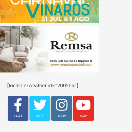
[location-weather id="200265"]
36,053
3,917
13,389
6,220