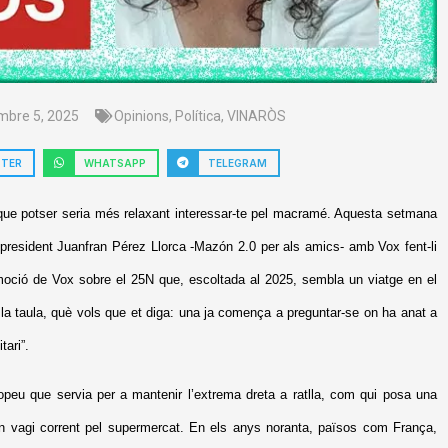
mbre 5, 2025
Opinions
,
Política
,
VINARÒS
TTER
WHATSAPP
TELEGRAM
s que potser seria més relaxant interessar-te pel macramé. Aquesta setmana
 president Juanfran Pérez Llorca -Mazón 2.0 per als amics- amb Vox fent-li
a moció de Vox sobre el 25N que, escoltada al 2025, sembla un viatge en el
 la taula, què vols que et diga: una ja comença a preguntar-se on ha anat a
ari”.
ropeu que servia per a mantenir l’extrema dreta a ratlla, com qui posa una
’n vagi corrent pel supermercat. En els anys noranta, països com França,