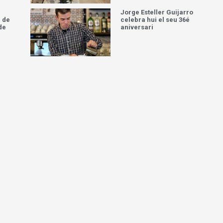
Jorge Esteller Guijarro
 de
celebra hui el seu 36é
de
aniversari