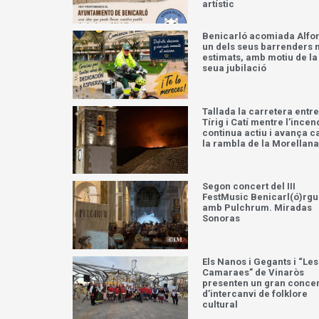
artístic
Benicarló acomiada Alfo
un dels seus barrenders
estimats, amb motiu de la
seua jubilació
Tallada la carretera entre
Tírig i Catí mentre l’incen
continua actiu i avança c
la rambla de la Morellana
Segon concert del III
FestMusic Benicarl(ó)rg
amb Pulchrum. Miradas
Sonoras
Els Nanos i Gegants i “Les
Camaraes” de Vinaròs
presenten un gran concer
d’intercanvi de folklore
cultural