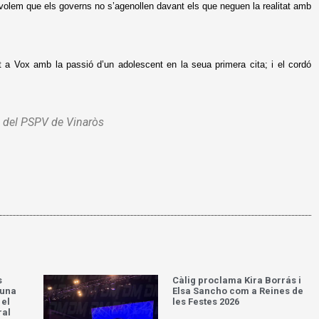
olem que els governs no s’agenollen davant els que neguen la realitat amb
t a Vox amb la passió d’un adolescent en la seua primera cita; i el cordó
l del PSPV de Vinaròs
s
Càlig proclama Kira Borrás i
’una
Elsa Sancho com a Reines de
 el
les Festes 2026
ral