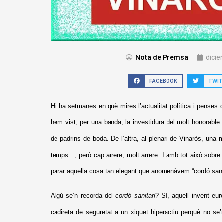
Nota de Premsa
dicie
FACEBOOK
TWI
Hi ha setmanes en què mires l’actualitat política i pense
hem vist, per una banda, la investidura del molt honorable
de padrins de boda. De l’altra, al plenari de Vinaròs, un
temps…, però cap arrere, molt arrere. I amb tot això sobre
parar aquella cosa tan elegant que anomenàvem “cordó sanit
Algú se’n recorda del
cordó sanitari
? Sí, aquell invent eu
cadireta de seguretat a un xiquet hiperactiu perquè no se