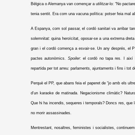
Bèlgica o Alemanya van començar a utilitzar-lo: “No pactare
tenia sentit. Era com una vacuna política: potser feia mal al
A Espanya, com sol passar, el cordó sanitari va arribar tar
solemnitat: quina heroïcitat, oposar-se a una extrema dreta
gran i el cordó comença a esvair-se. Un any després, el PP j
pactes autonòmics.
Spoiler
: el cordó no tapa res. I així
repartida per tot arreu: parlaments, ajuntaments i fins i to
Perquè el PP, que abans feia el paperet de “jo amb els ultre
d’un karaoke de matinada. Negacionisme climàtic? Natural
Que hi ha incendis, sequeres i temporals? Doncs res, que 
no morir assassinades.
Mentrestant, nosaltres, feministes i socialistes, continue