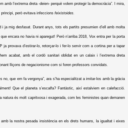
m amb l’extrema dreta -deien- perquè volem protegir la democràcia”. I mira,
 principi, però evitava infeccions
feixistoides.
d i ja mig desfasat. Durant anys, tots els partits presumien d’ell amb molta
 que encara no havia ni aparegut! Però n’arriba 2018, Vox entra per la porta
a provava d’estirar-lo, retorçar-lo i fer-lo servir com a cortina per a tapar
 hem acabat, amb el cordó sanitari oblidat en un calaix i l’extrema dreta
t donant lliçons de negacionisme com si foren professors convidats.
s no, que em fa vergonya”, ara s’ha especialitzat a imitar-los amb la gràcia
ment! Que el planeta s’escalfa? Fantàstic, així estalviem en calefacció.
la natura és molt capritxosa i exagerada, com les feministes quan demanen
m amb la nostra pesada insistència en els drets humans, la igualtat i eixes