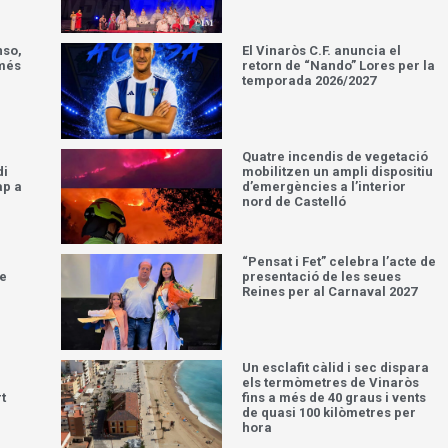
nso,
El Vinaròs C.F. anuncia el
 més
retorn de “Nando” Lores per la
temporada 2026/2027
Quatre incendis de vegetació
di
mobilitzen un ampli dispositiu
ap a
d’emergències a l’interior
nord de Castelló
“Pensat i Fet” celebra l’acte de
ue
presentació de les seues
Reines per al Carnaval 2027
Un esclafit càlid i sec dispara
els termòmetres de Vinaròs
t
fins a més de 40 graus i vents
de quasi 100 kilòmetres per
hora