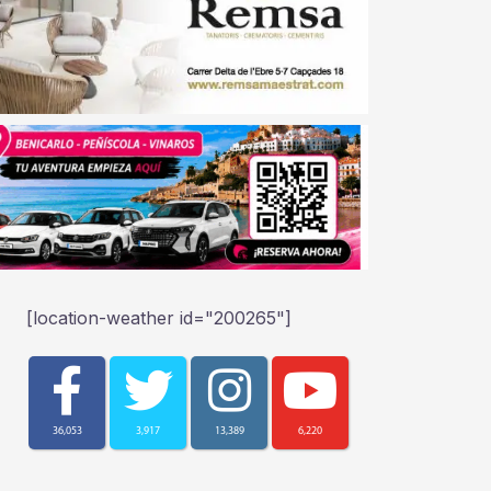
[location-weather id="200265"]
36,053
3,917
13,389
6,220