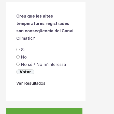
Creu que les altes
temperatures registrades
son conseqüencia del Canvi
Climàtic?
Si
No
No sé / No m'ìnteressa
Ver Resultados