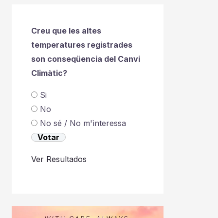
Creu que les altes
temperatures registrades
son conseqüencia del Canvi
Climàtic?
Si
No
No sé / No m'ìnteressa
Ver Resultados