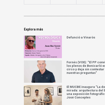
Explora más
Defunció a Vinaròs
Fornés (VOX): “El PP conv
los plenos de Benicarló e
circo y deja sin contestar
nuestras preguntas”
El MUCBE inaugura “La do
mirada: arquitectura del b
una exposición fotográfic
José Conceptes