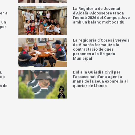
La Regidoria de Joventut
per a
d’Alcalà-Alcossebre tanca
l’edició 2026 del Campus Jove
n un
amb un balanç molt positiu
 per
r
La regidoria d’Obres i Serveis
de Vinaròs formalitza la
contractació de dues
persones a la Brigada
Municipal
u,
Dol a la Guàrdia Civil per
aca
l’assassinat d’una agent a
mans de la seua exparella al
s de
quarter de Llanes