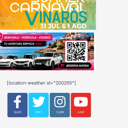
[location-weather id="200265"]
36,053
3,917
13,389
6,220