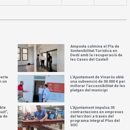
Amposta culmina el Pla de
Sostenibilitat Turística en
Destí amb la recuperació de
les Cases del Castell
ierte
L’Ajuntament de Vinaròs obté
n un
una subvenció de 30.000 € per
millorar l’accessibilitat de les
platges del municipi
ble
L’Ajuntament impulsa 35
uit”,
contractacions en empreses
a de
del territori a través del
programa Integral Plus del
SOC