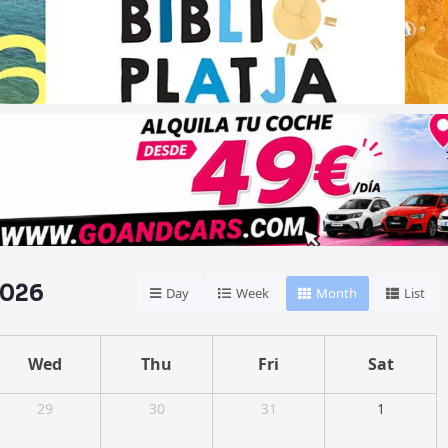
2026
Day
Week
Month
List
Wed
Thu
Fri
Sat
29
30
31
1