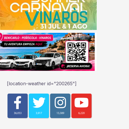
[location-weather id="200265"]
36,053
3,917
13,389
6,220