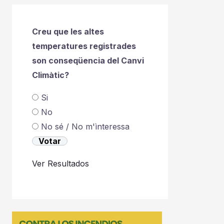
Creu que les altes
temperatures registrades
son conseqüencia del Canvi
Climàtic?
Si
No
No sé / No m'ìnteressa
Ver Resultados