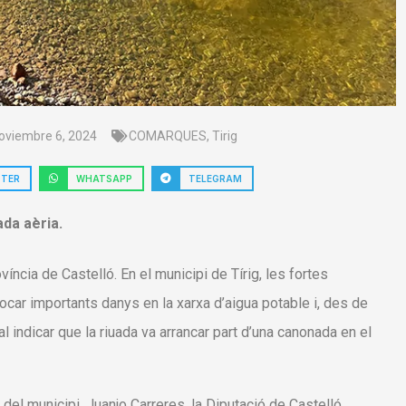
oviembre 6, 2024
COMARQUES
,
Tirig
TTER
WHATSAPP
TELEGRAM
ada aèria.
íncia de Castelló. En el municipi de Tírig, les fortes
ocar importants danys en la xarxa d’aigua potable i, des de
 indicar que la riuada va arrancar part d’una canonada en el
del municipi, Juanjo Carreres, la Diputació de Castelló