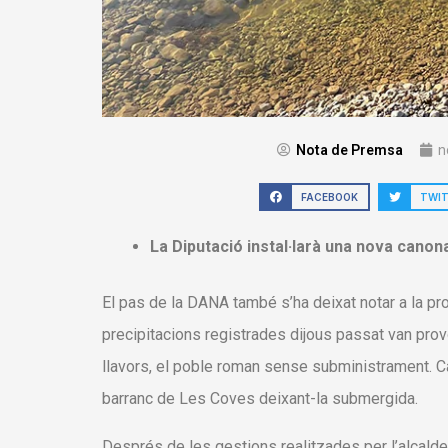
Nota de Premsa
n
FACEBOOK
TWI
La Diputació instal·larà una nova canon
El pas de la DANA també s’ha deixat notar a la prov
precipitacions registrades dijous passat van prov
llavors, el poble roman sense subministrament. Cal
barranc de Les Coves deixant-la submergida.
Després de les gestions realitzades per l’alcalde 