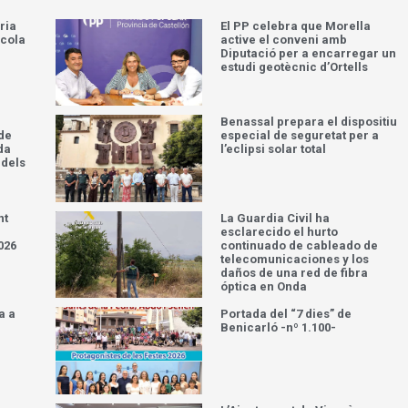
ria
El PP celebra que Morella
scola
active el conveni amb
Diputació per a encarregar un
estudi geotècnic d’Ortells
Benassal prepara el dispositiu
 de
especial de seguretat per a
da
l’eclipsi solar total
 dels
nt
La Guardia Civil ha
esclarecido el hurto
026
continuado de cableado de
telecomunicaciones y los
daños de una red de fibra
óptica en Onda
a a
Portada del “7 dies” de
Benicarló -nº 1.100-