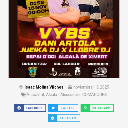
Isaac Molina Vilches
noviembre 13, 2025
Actualitat
,
Alcalà - Alcossebre
,
COMARQUES
FACEBOOK
TWITTER
WHATSAPP
TELEGRAM