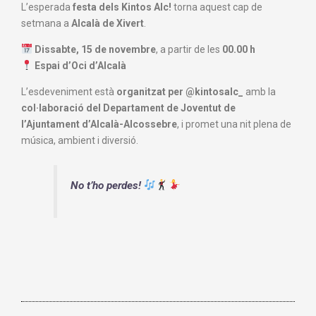
L’esperada
festa dels Kintos Alc!
torna aquest cap de
setmana a
Alcalà de Xivert
.
Dissabte, 15 de novembre
, a partir de les
00.00 h
Espai d’Oci d’Alcalà
L’esdeveniment està
organitzat per @kintosalc_
amb la
col·laboració del Departament de Joventut de
l’Ajuntament d’Alcalà-Alcossebre
, i promet una nit plena de
música, ambient i diversió.
No t’ho perdes!