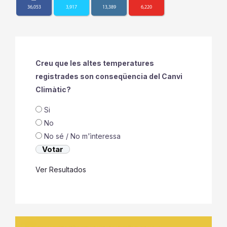
36,053
3,917
13,389
6,220
Creu que les altes temperatures
registrades son conseqüencia del Canvi
Climàtic?
Si
No
No sé / No m'ìnteressa
Ver Resultados