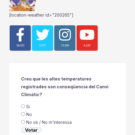
[location-weather id="200265"]
36,053
3,917
13,389
6,220
Creu que les altes temperatures
registrades son conseqüencia del Canvi
Climàtic?
Si
No
No sé / No m'ìnteressa