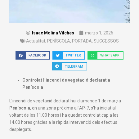
Isaac Molina Vilches
marzo 1, 2026
Actualitat
,
PENÍSCOLA
,
PORTADA
,
SUCCESSOS
FACEBOOK
TWITTER
WHATSAPP
TELEGRAM
Controlat l’incendi de vegetació declarat a
Peníscola
L’incendi de vegetació declarat hui diumenge 1 de març a
Peníscola
, en una zona pròxima a l’AP-7, s’ha iniciat al
voltant de les 11.00 hores i ha quedat controlat cap a les
14.00 hores gràcies a la ràpida intervenció dels efectius
desplegats.